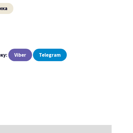
ика
зку:
Viber
Telegram