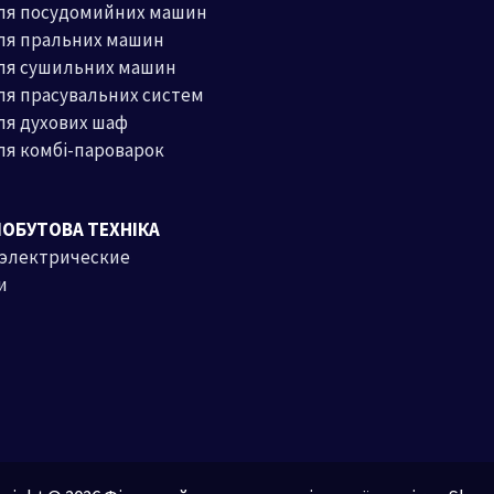
для посудомийних машин
ля пральних машин
для сушильних машин
ля прасувальних систем
ля духових шаф
ля комбі-пароварок
ПОБУТОВА ТЕХНІКА
 электрические
и