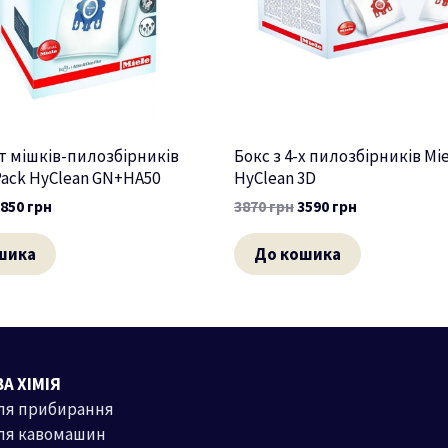
 мішків-пилозбірників
Бокс з 4-х пилозбірників Mie
 Pack HyClean GN+HA50
HyClean 3D
3850
грн
3870
грн
3590
грн
шика
До кошика
А ХІМІЯ
ля прибирання
ля кавомашин