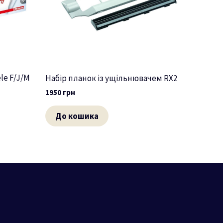
le F/J/M
Набір планок із ущільнювачем RX2
1950
грн
До кошика