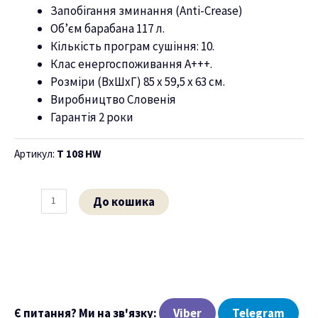
Запобігання зминання (Anti-Crease)
ню
Об’єм барабана 117 л.
Кількість програм сушіння: 10.
Клас енергоспоживання А+++.
Розміри (ВхШхГ) 85 х 59,5 х 63 см.
Виробництво Словенія
Гарантія 2 роки
Артикул:
T 108 HW
До кошика
Є питання? Ми на зв'язку:
Viber
Telegram