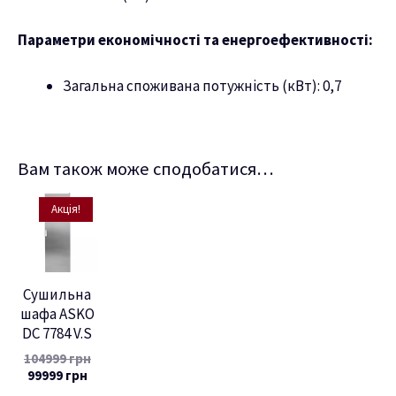
Параметри економічності та енергоефективності:
Загальна споживана потужність (кВт): 0,7
Вам також може сподобатися…
Акція!
Сушильна
шафа ASKO
DC 7784 V.S
104999
грн
99999
грн