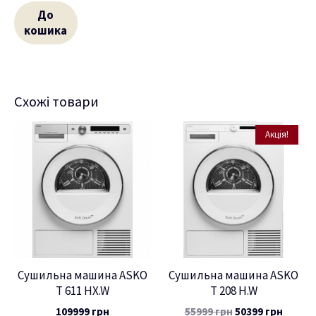
До
кошика
Схожі товари
Акція!
Сушильна машина ASKO
Сушильна машина ASKO
T 611 HX.W
T 208 H.W
109999
грн
55999
грн
50399
грн