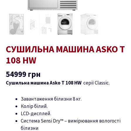
СУШИЛЬНА МАШИНА ASKO T
108 HW
54999
грн
Сушильна машина Asko T 108 HW
серії Classic.
Завантаження білизни 8 кг.
Колір білий.
LCD-дисплей.
Система Sensi Dry™ – вимірювання вологості
білизни
ремикач