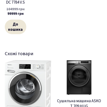
DC 7784 V.S
104999
грн
99999
грн
До
кошика
Схожі товари
Сушильна машина ASKO
T 709 HUG