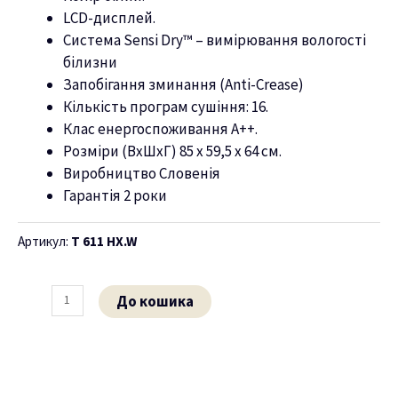
LCD-дисплей.
ню
Система Sensi Dry™ – вимірювання вологості
білизни
Запобігання зминання (Anti-Crease)
Кількість програм сушіння: 16.
Клас енергоспоживання А++.
Розміри (ВхШхГ) 85 х 59,5 х 64 см.
Виробництво Словенія
Гарантія 2 роки
Артикул:
T 611 HX.W
До кошика