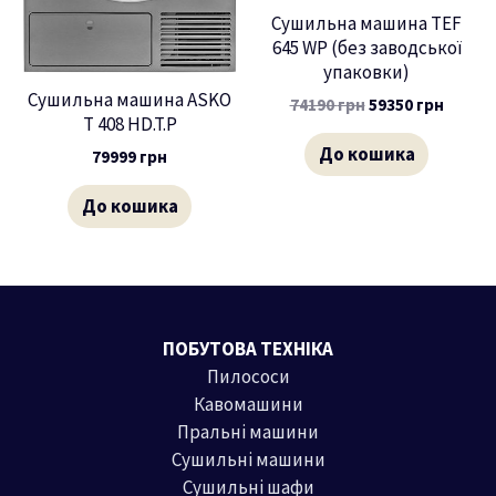
Сушильна машина TEF
645 WP (без заводської
упаковки)
Сушильна машина ASKO
74190
грн
59350
грн
T 408 HD.T.P
До кошика
79999
грн
До кошика
ПОБУТОВА ТЕХНІКА
Пилососи
Кавомашини
Пральні машини
Сушильні машини
Сушильні шафи