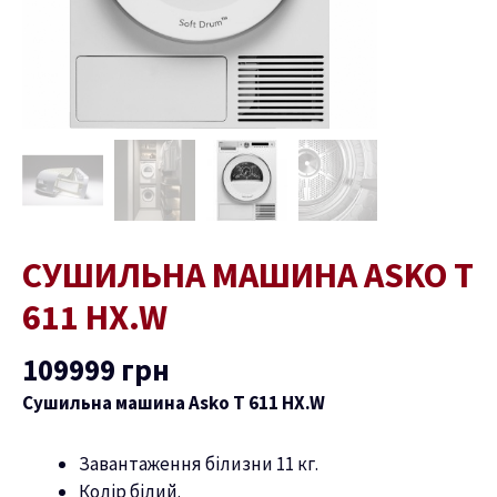
СУШИЛЬНА МАШИНА ASKO T
611 HX.W
109999
грн
Сушильна машина Asko T 611 HX.W
Завантаження білизни 11 кг.
Колір білий.
ремикач