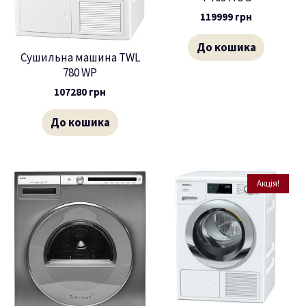
119999
грн
До кошика
Сушильна машина TWL
780 WP
107280
грн
До кошика
Акція!