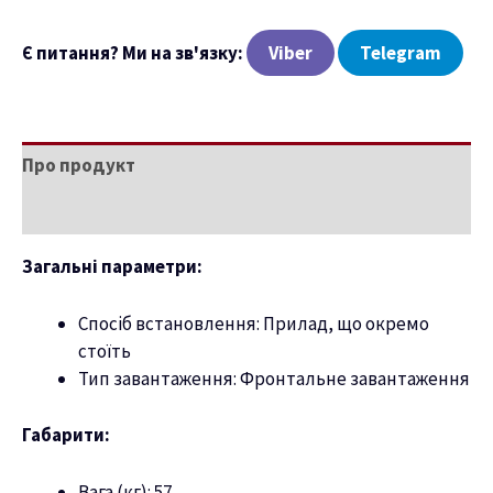
Є питання? Ми на зв'язку:
Viber
Telegram
Про продукт
Характеристики
Загальні параметри:
Спосіб встановлення: Прилад, що окремо
стоїть
Тип завантаження: Фронтальне завантаження
Габарити:
Вага (кг): 57