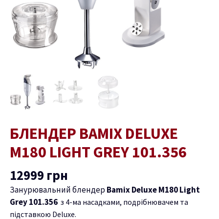
кількість
БЛЕНДЕР BAMIX DELUXE
M180 LIGHT GREY 101.356
12999
грн
Занурювальний блендер
Bamix Deluxe M180 Light
Grey 101.356
з 4-ма насадками, подрібнювачем та
підставкою Deluxe.
ремикач