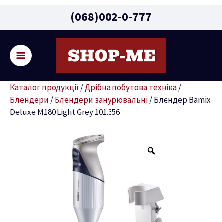
Main
(068)002-0-777
Menu
Пошу
ремикач
Каталог продукції
/
Дрібна побутова техніка
/
ню
Блендери
/
Блендери занурювальні
/
Блендер Bamix
Deluxe M180 Light Grey 101.356
Блендер
Bamix
Deluxe
M180
Light
Grey
101.356