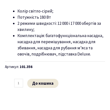
ню
Колір світло-сірий;
Потужність 180 Вт
2 режими швидкості: 12 000 і 17 000 обертів за
хвилину;
Комплектація: багатофункціональна насадка,
насадка для перемішування, насадка для
збивання, насадка для рубання м’яса та
овочів, подрібнювач, підставка Deluxe.
Артикул:
101.356
До кошика