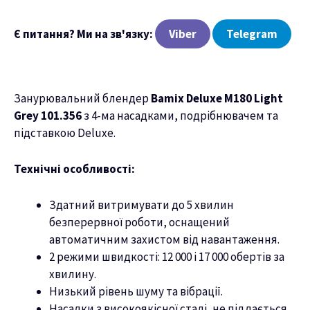
Є питання? Ми на зв'язку:
Viber
Telegram
Занурювальний блендер
Bamix Deluxe M180 Light
Grey 101.356
з 4-ма насадками, подрібнювачем та
підставкою Deluxe.
Технічні особливості:
Здатний витримувати до 5 хвилин
безперервної роботи, оснащений
автоматичним захистом від навантаження.
2 режими швидкості: 12 000 і 17 000 обертів за
хвилину.
Низький рівень шуму та вібрації.
Насадки з високоякісної сталі, не піддається