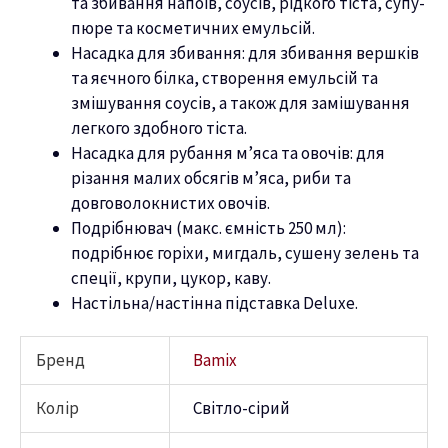
та збивання напоїв, соусів, рідкого тіста, супу-
пюре та косметичних емульсій.
Насадка для збивання: для збивання вершків
та яєчного білка, створення емульсій та
змішування соусів, а також для замішування
легкого здобного тіста.
Насадка для рубання м’яса та овочів: для
різання малих обсягів м’яса, риби та
довговолокнистих овочів.
Подрібнювач (макс. ємність 250 мл):
подрібнює горіхи, мигдаль, сушену зелень та
спеції, крупи, цукор, каву.
Настільна/настінна підставка Deluxe.
Бренд
Bamix
Колір
Світло-сірий