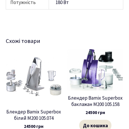
Потужність
180 Вт
Схожі товари
Блендер Bamix Superbox
баклажан M200 105.158
Блендер Bamix Superbox
24500
грн
білий M200 105.074
До кошика
24500
грн