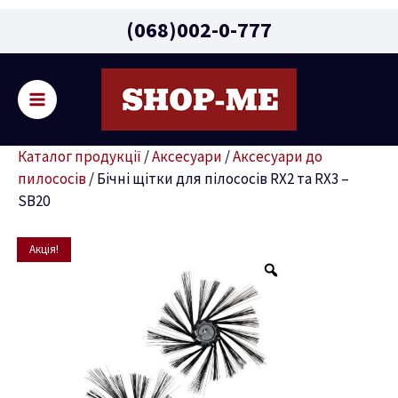
Main
(068)002-0-777
Menu
Пошу
ремикач
Каталог продукції
/
Аксесуари
/
Аксесуари до
ню
пилососів
/
Бічні щітки для пілососів RX2 та RX3 –
SB20
Оригінальна
Поточна
Бічні
Акція!
ціна:
ціна:
щітки
1440 грн.
1290 грн.
для
пілососів
RX2
та
RX3