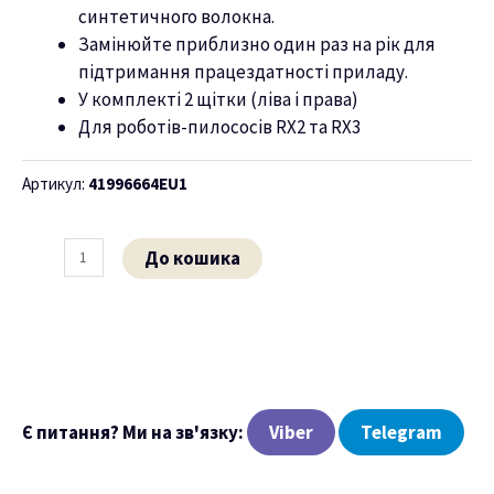
синтетичного волокна.
ню
Замінюйте приблизно один раз на рік для
підтримання працездатності приладу.
У комплекті 2 щітки (ліва і права)
Для роботів-пилососів RX2 та RX3
Артикул:
41996664EU1
До кошика
Є питання? Ми на зв'язку:
Viber
Telegram