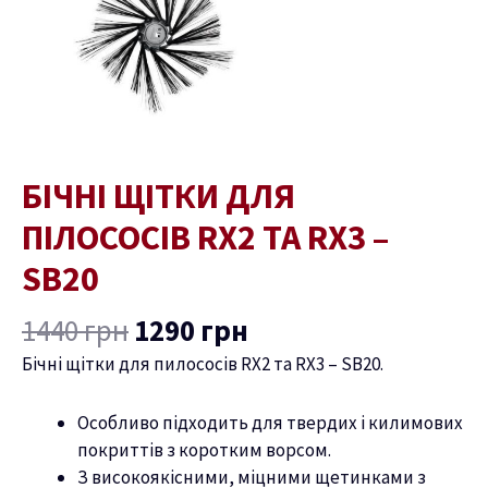
-
SB20
кількість
БІЧНІ ЩІТКИ ДЛЯ
ПІЛОСОСІВ RX2 ТА RX3 –
SB20
1440
грн
1290
грн
Бічні щітки для пилососів RX2 та RX3 – SB20.
Особливо підходить для твердих і килимових
покриттів з коротким ворсом.
З високоякісними, міцними щетинками з
ремикач