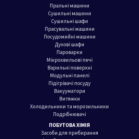
Пральні машини
Сушильні машини
Сушильні шафи
Прасувальні машини
Посудомийні машини
Духові шафи
Пароварки
Мікрохвильові печі
Варильні поверхні
Модульні панелі
Підігрівачі посуду
Вакууматори
Витяжки
Холодильники та морозильники
Подрібнювачі
ПОБУТОВА ХІМІЯ
Засоби для прибирання