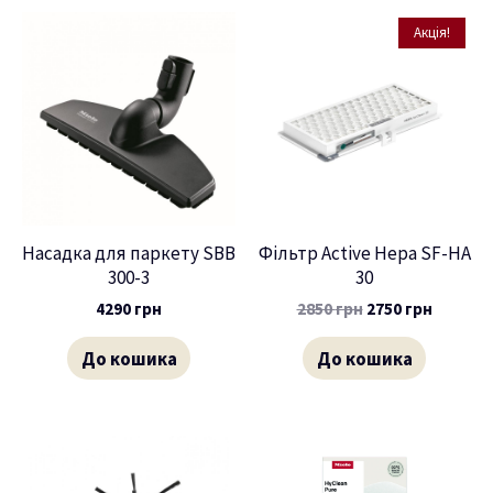
Акція!
Насадка для паркету SBB
Фільтр Active Hepa SF-HA
300-3
30
4290
грн
2850
грн
2750
грн
До кошика
До кошика