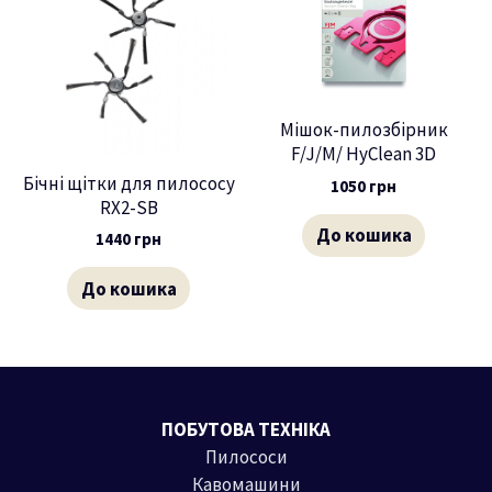
Мішок-пилозбірник
F/J/M/ HyClean 3D
Бічні щітки для пилососу
1050
грн
RX2-SB
До кошика
1440
грн
До кошика
ПОБУТОВА ТЕХНІКА
Пилососи
Кавомашини