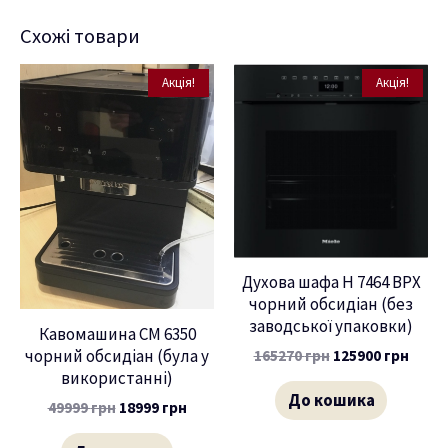
Схожі товари
Акція!
Акція!
Духова шафа H 7464 BPX
чорний обсидіан (без
заводської упаковки)
Кавомашина CM 6350
чорний обсидіан (була у
165270
грн
125900
грн
використанні)
До кошика
49999
грн
18999
грн