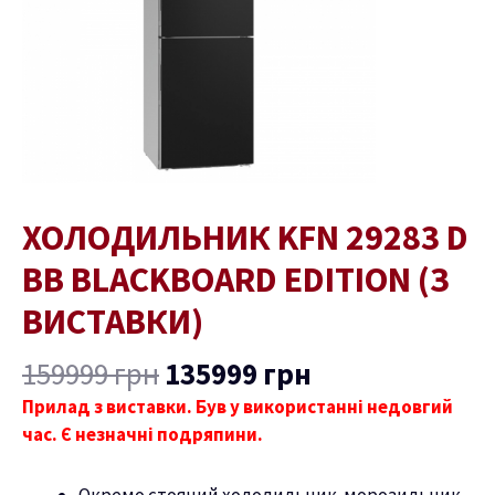
Edition
(з
виставки)
кількість
ХОЛОДИЛЬНИК KFN 29283 D
BB BLACKBOARD EDITION (З
ВИСТАВКИ)
159999
грн
135999
грн
Прилад з виставки. Був у використанні недовгий
час. Є незначні подряпини.
ремикач
Окремо стоячий холодильник-морозильник