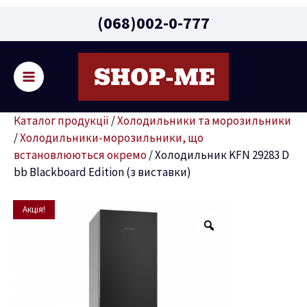
Main
(068)002-0-777
Menu
Пошу
ремикач
Каталог продукції
/
Холодильники та морозильники
ню
/
Холодильники-морозильники, що
встановлюються окремо
/
Холодильник KFN 29283 D
bb Blackboard Edition (з виставки)
Оригінальна
Поточна
Холодильник
Акція!
ціна:
ціна:
KFN
159999 грн.
135999 грн.
29283
D
bb
Blackboard