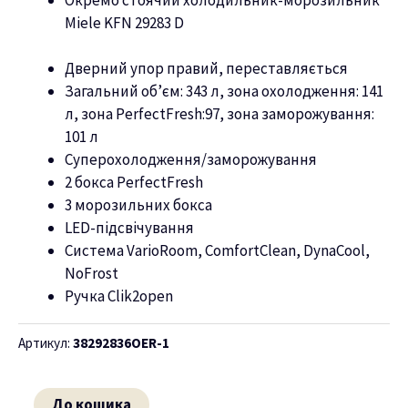
Miele KFN 29283 D
ню
Дверний упор правий, переставляється
Загальний об’єм: 343 л, зона охолодження: 141
л, зона PerfectFresh:97, зона заморожування:
101 л
Суперохолодження/заморожування
2 бокса PerfectFresh
3 морозильних бокса
LED-підсвічування
Система VarioRoom, ComfortClean, DynaCool,
NoFrost
Ручка Clik2open
Артикул:
38292836OER-1
До кошика