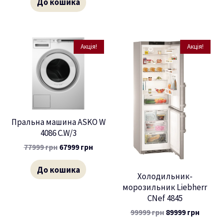
До кошика
Акція!
Акція!
Пральна машина ASKO W
4086 C.W/3
77999
грн
67999
грн
До кошика
Холодильник-
морозильник Liebherr
CNef 4845
99999
грн
89999
грн