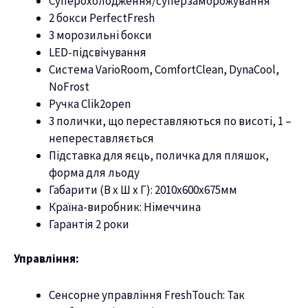
Суперохолодження/суперзаморожування
2 бокси PerfectFresh
3 морозильні бокси
LED-підсвічування
Система VarioRoom, ComfortClean, DynaCool,
NoFrost
Ручка Clik2open
3 полички, що переставляються по висоті, 1 –
непереставляється
Підставка для яєць, поличка для пляшок,
форма для льоду
Габарити (В х Ш х Г): 2010х600х675мм
Країна-виробник: Німеччина
Гарантія 2 роки
Управління:
Сенсорне управління FreshTouch: Так