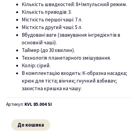
Кількість швидкостей: 8+Імпульсний режим.
ню
Кількість приводів: 3.
Місткість першої чаші: 7 л.
Місткість другий чаші: 5 л.
Вбудовані ваги (зважування інгредієнтів в
основній чаші).
Таймер (до 30 хвилин).
Технологія планетарного змішування.
Колір: сірий.
В комплектацію входить: К-образна насадка;
крюк для тіста; вінчик; гнучкий взбивач;
захистна кришка на чашу.
Артикул:
KVL 85.004 SI
До кошика