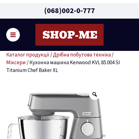
Main
(068)002-0-777
Menu
Пошу
ремикач
Каталог продукції
/
Дрібна побутова техніка
/
ню
Міксери
/
Кухонна машина Kenwood KVL 85.004 SI
Titanium Chef Baker XL
Кухонна
машина
Kenwood
KVL
85.004
SI
Titanium