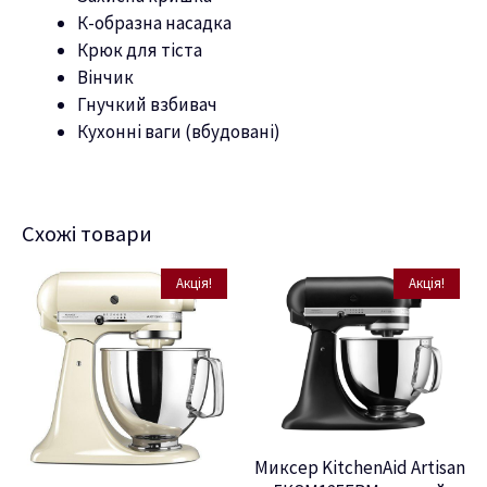
К-образна насадка
Крюк для тіста
Вінчик
Гнучкий взбивач
Кухонні ваги (вбудовані)
Схожі товари
Акція!
Акція!
Миксер KitchenAid Artisan