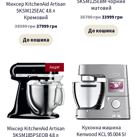
5KSM125EBM чорний
Миксер KitchenAid Artisan
матовий
5KSM125EAC 4.8 л
35790
грн
33999
грн
Кремовий
39399
грн
37999
грн
До кошика
До кошика
Акція!
Кухонна машина
Міксер KitchenAid Artisan
Kenwood KCL 95.004 SI
5KSM185PSEOB 4.8 л