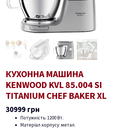
Chef
Baker
XL
кількість
КУХОННА МАШИНА
KENWOOD KVL 85.004 SI
TITANIUM CHEF BAKER XL
30999
грн
Потужність: 1200 Вт.
Матеріал корпусу: метал.
ремикач