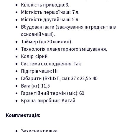
Кількість приводів: 3.
Місткість першої чаші: 7 л.
Місткість другий чаші: 5 л.
Вбудовані ваги (зважування інгредієнтів в
основній чаші).
Таймер (до 30 хвилин).
Технологія планетарного змішування.
Колір: сірий.
Система охолодження: Так
Підігрів чаши: Ні
Габарити (ВхШхГ, см): 37 х 22,5 х 40
Вага (кг): 11,5
Гарантійний термін (міс): 60
Країна-виробник: Китай
Комплектація:
Захисна кришка