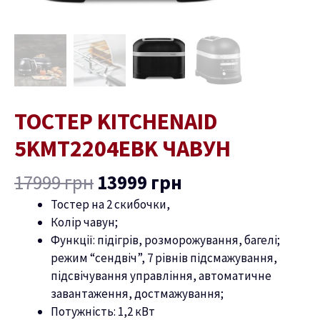
ТОСТЕР KITCHENAID
5KMT2204EBK ЧАВУН
17999
грн
13999
грн
Тостер на 2 скибочки,
Колір
чавун
;
Функції: підігрів, розморожування, багелі;
режим “
сендвіч”, 7
рівнів підсмажування,
підсвічування управління, автоматичне
завантаження, достмажування
;
Потужність:
1,2
кВт
ремикач