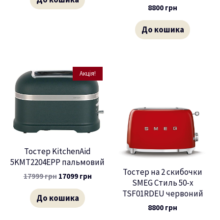
8800
грн
До кошика
Акція!
Тостер KitchenAid
5KMT2204EPP пальмовий
Тостер на 2 скибочки
17999
грн
17099
грн
SMEG Стиль 50-х
TSF01RDEU червоний
До кошика
8800
грн