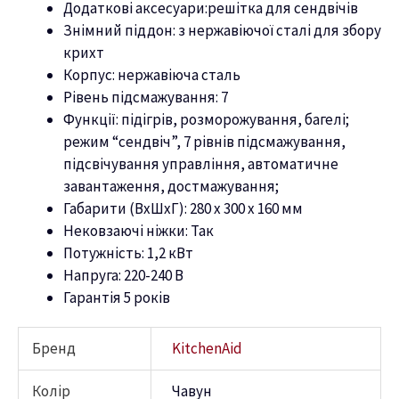
Додаткові аксесуари:решітка для
сендвічів
Знімний піддон: з нержавіючої сталі для збору
крихт
Корпус: нержавіюча сталь
Рівень підсмажування:
7
Функції: підігрів, розморожування, багелі;
режим “
сендвіч”
, 7
рівнів підсмажування,
підсвічування управління, автоматичне
завантаження, достмажування
;
Габарити (ВхШхГ):
2
80
x
300
x 160
мм
Нековзаючі ніжки: Так
Потужність:
1,2
кВт
Напруга: 220-240 В
Гарантія 5 років
Бренд
KitchenAid
Колір
Чавун