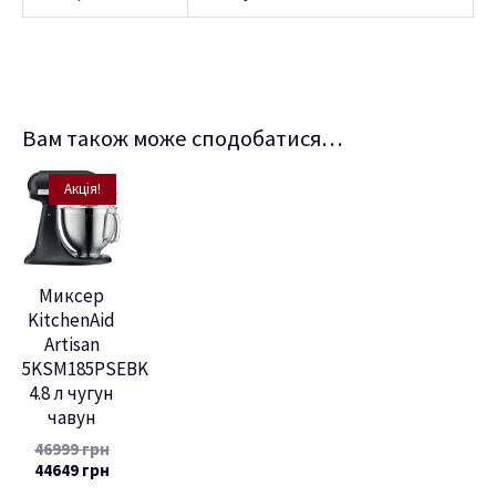
Вам також може сподобатися…
Акція!
Миксер
KitchenAid
Artisan
5KSM185PSEBK
4.8 л чугун
чавун
46999
грн
44649
грн