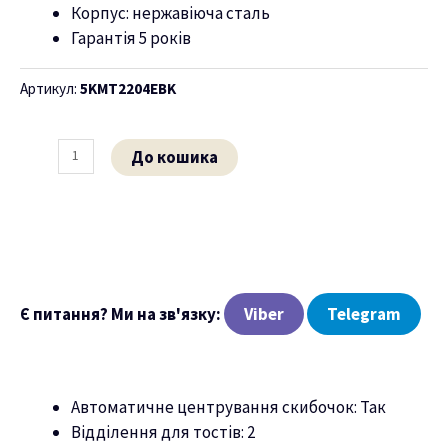
Корпус: нержавіюча сталь
Гарантія 5 років
ню
Артикул:
5KMT2204EBK
До кошика
Є питання? Ми на зв'язку:
Viber
Telegram
Автоматичне центрування скибочок: Так
Відділення для тостів: 2