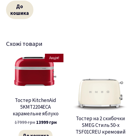
До
кошика
Схожі товари
Акція!
Тостер KitchenAid
5KMT2204ECA
карамельне яблуко
Тостер на 2 скибочки
17999
грн
13999
грн
SMEG Стиль 50-х
TSF01CREU кремовий
До кошика