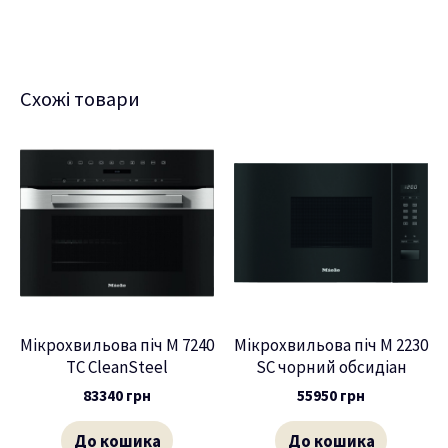
Схожі товари
Мікрохвильова піч M 7240
Мікрохвильова піч M 2230
TC CleanSteel
SC чорний обсидіан
83340
грн
55950
грн
До кошика
До кошика