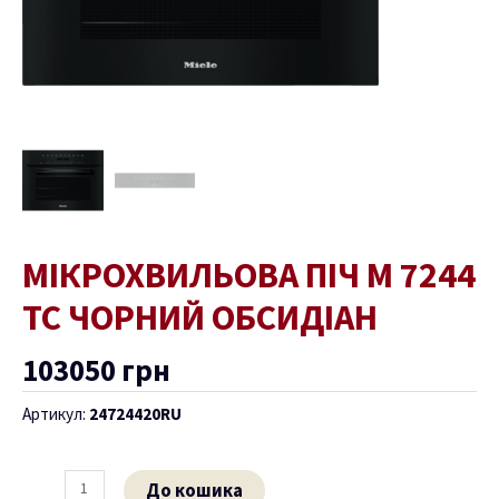
МІКРОХВИЛЬОВА ПІЧ M 7244
TC ЧОРНИЙ ОБСИДІАН
103050
грн
Артикул:
24724420RU
До кошика
ремикач