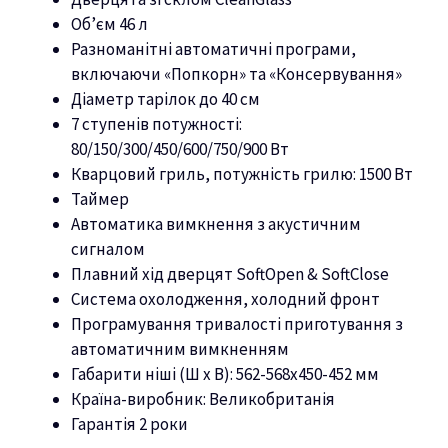
Об’єм 46 л
Разноманітні автоматичні програми,
включаючи «Попкорн» та «Консервування»
Діаметр тарілок до 40 см
7 ступенів потужності:
80/150/300/450/600/750/900 Вт
Кварцовий гриль, потужність грилю: 1500 Вт
Таймер
Автоматика вимкнення з акустичним
сигналом
Плавний хід дверцят SoftOpen & SoftClose
Система охолодження, холодний фронт
Програмування тривалості приготування з
автоматичним вимкненням
Габарити ніші (Ш х В): 562-568х450-452 мм
Країна-виробник: Великобританія
Гарантія 2 роки