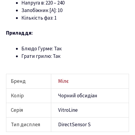
Напруга в: 220 – 240
Запобіжник [А]: 10
Кількість фаз: 1
Приладдя:
Блюдо Гурме: Так
Грати грилю: Так
Бренд
Мілє
Колір
Чорний обсидіан
Серія
VitroLine
Тип дисплея
DirectSensor S