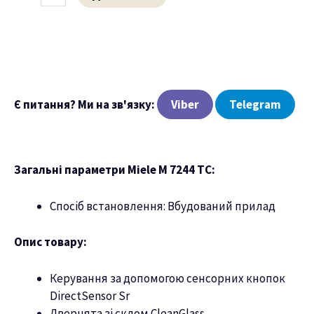
ню
Є питання? Ми на зв'язку:
Viber
Telegram
Загальні параметри Miele M 7244 TC:
Спосіб встановлення: Вбудований прилад
Опис товару:
Керування за допомогою сенсорних кнопок
DirectSensor Sr
Дверцята зі склом CleanGlass