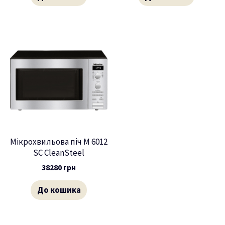
Мікрохвильова піч M 6012
SC CleanSteel
38280
грн
До кошика