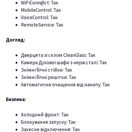
WiFiConn@ct: Так
MobileControl: Так
VoiceControl: Так
RemoteService: Так
Догляд:
Дверцята зі склом CleanGlass: Так
Камера Духової шафи з нерж.сталі: Так
Знімні бічні стійки: Так
Знімні бічні решітки: Так
Автоматичне очищення від накипу: Так
Безпека:
Холодний фронт: Так
Блокування запуску: Так
Захисне відключення: Так