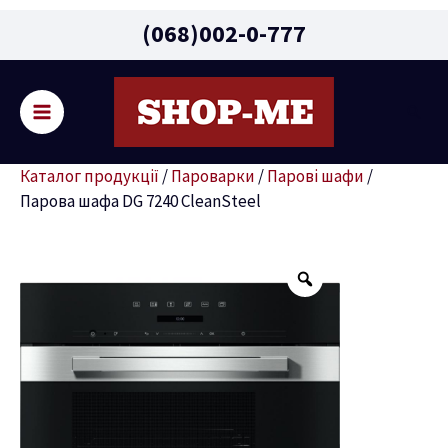
Main
(068)002-0-777
Menu
Пошу
ремикач
Каталог продукції
/
Пароварки
/
Парові шафи
/
ню
Парова шафа DG 7240 CleanSteel
Парова
шафа
DG
7240
CleanSteel
кількість