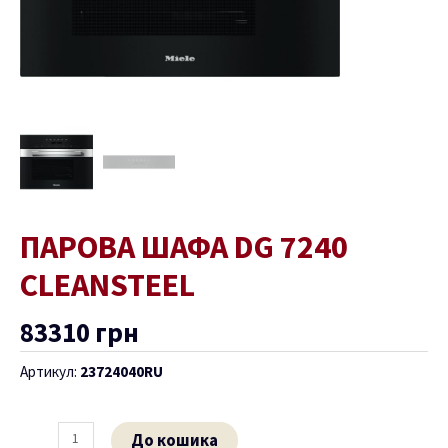
ПАРОВА ШАФА DG 7240
CLEANSTEEL
83310
грн
Артикул:
23724040RU
До кошика
ремикач