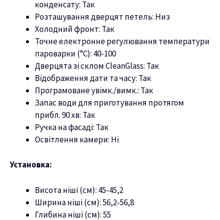
конденсату: Так
Розташування дверцят петель: Низ
Холодний фронт: Так
Точне електронне регулювання температури
пароварки (°С): 40-100
Дверцята зі склом CleanGlass: Так
Відображення дати та часу: Так
Програмоване увімк./вимк.: Так
Запас води для приготування протягом
прибл. 90 хв: Так
Ручка на фасаді: Так
Освітлення камери: Ні
Установка:
Висота ніші (см): 45-45,2
Ширина ніші (см): 56,2-56,8
Глибина ніші (см): 55