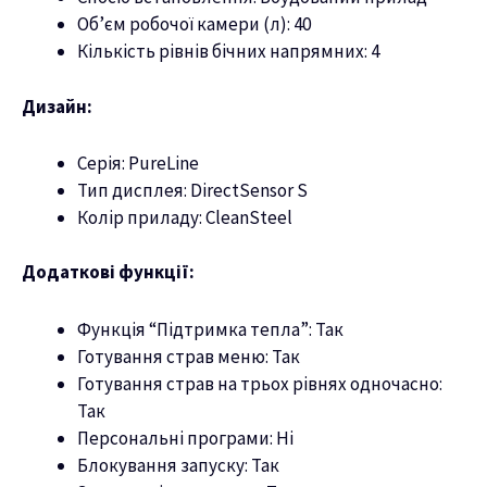
Об’єм робочої камери (л): 40
Кількість рівнів бічних напрямних: 4
Дизайн:
Серія: PureLine
Тип дисплея: DirectSensor S
Колір приладу: CleanSteel
Додаткові функції:
Функція “Підтримка тепла”: Так
Готування страв меню: Так
Готування страв на трьох рівнях одночасно:
Так
Персональні програми: Ні
Блокування запуску: Так