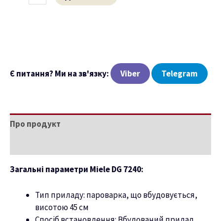
ню
Є питання? Ми на зв'язку:
Viber
Telegram
Про продукт
Характеристики
Загальні параметри Miele DG 7240:
Тип приладу: пароварка, що вбудовується,
висотою 45 см
Спосіб встановлення: Вбудований прилад