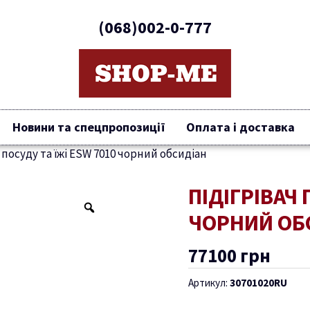
(068)002-0-777
Новини та спецпропозиції
Оплата і доставка
 посуду та їжі ESW 7010 чорний обсидіан
ПІДІГРІВАЧ 
Підігрівач
посуду
ЧОРНИЙ ОБ
та
їжі
77100
грн
ESW
7010
Артикул:
30701020RU
чорний