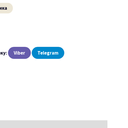
ика
зку:
Viber
Telegram