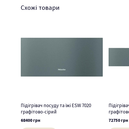
Схожі товари
Підігрівач посуду та їжі ESW 7020
Підігріва
графітово-сірий
графітов
68400
грн
72750
грн