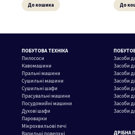
До кошика
До ко
ПОБУТОВА ТЕХНІКА
ПОБУТОВ
Пилососи
Засоби д
Кавомашини
Засоби д
Пральні машини
Засоби 
Сушильні машини
Засоби д
Сушильні шафи
Засоби 
Прасувальні машини
Засоби д
Посудомийні машини
Засоби д
Духові шафи
Засоби д
Пароварки
Мікрохвильові печі
ДРІБНА 
Варильні поверхні