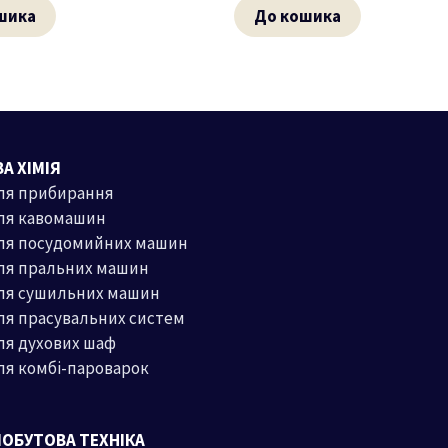
шика
До кошика
А ХІМІЯ
ля прибирання
ля кавомашин
для посудомийних машин
ля пральних машин
для сушильних машин
ля прасувальних систем
ля духових шаф
ля комбі-пароварок
ПОБУТОВА ТЕХНІКА