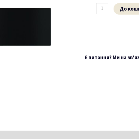
обсидіан
кількість
До кош
Є питання? Ми на зв'я