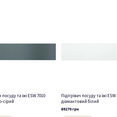
ч посуду та їжі ESW 7010
Підігрівач посуду та їжі ESW
о-сірий
діамантовий білий
69270
грн