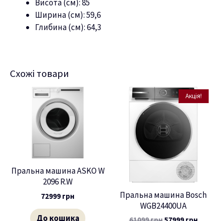
Висота (см): 85
Ширина (см): 59,6
Глибина (см): 64,3
Схожі товари
Акція!
Пральна машина ASKO W
2096 R.W
Пральна машина Bosch
72999
грн
WGB24400UA
До кошика
61099
грн
57999
грн