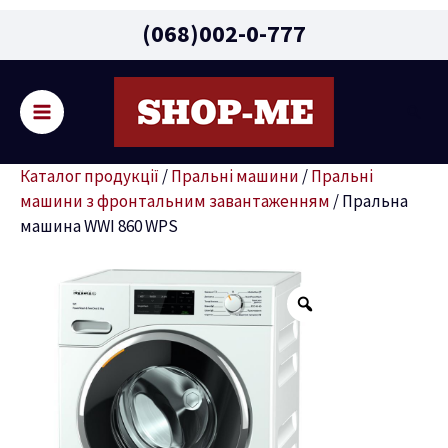
Main
(068)002-0-777
Menu
Пошу
ремикач
Каталог продукції
/
Пральні машини
/
Пральні
ню
машини з фронтальним завантаженням
/
Пральна
машина WWI 860 WPS
Пральна
машина
WWI
860
WPS
кількість