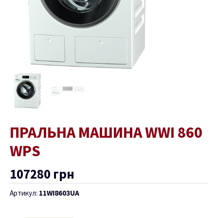
ПРАЛЬНА МАШИНА WWI 860
WPS
107280
грн
Артикул:
11WI8603UA
ремикач