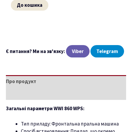
До кошика
ню
Є питання? Ми на зв'язку:
Viber
Telegram
Про продукт
Характеристики
Загальні параметри WWI 860 WPS:
Тип приладу: Фронтальна пральна машина
Спосіб встановлення: Прилад, що окремо