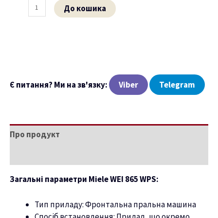
До кошика
ню
Є питання? Ми на зв'язку:
Viber
Telegram
Про продукт
Характеристики
Загальні параметри Miele WEI 865 WPS:
Тип приладу: Фронтальна пральна машина
Спосіб встановлення: Прилад, що окремо