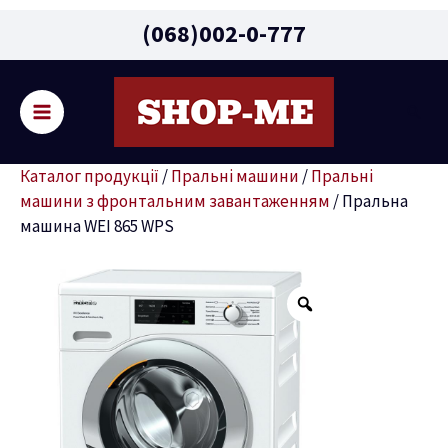
Main
(068)002-0-777
Menu
Пошу
ремикач
Каталог продукції
/
Пральні машини
/
Пральні
ню
машини з фронтальним завантаженням
/
Пральна
машина WEI 865 WPS
Пральна
машина
WEI
865
WPS
кількість