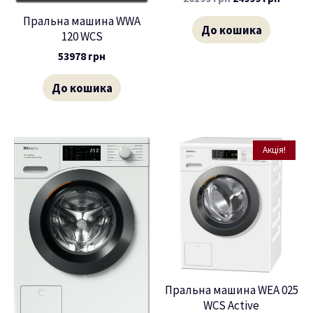
Пральна машина WWA
До кошика
120 WCS
53978
грн
До кошика
Акція!
Пральна машина WEA 025
WCS Active