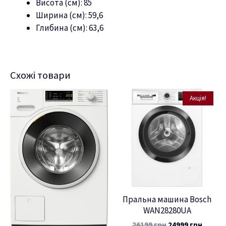
Висота (см): 85
Ширина (см): 59,6
Глибина (см): 63,6
Схожі товари
Акція!
Пральна машина Bosch
WAN28280UA
26199
грн
24999
грн