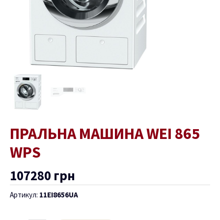
ПРАЛЬНА МАШИНА WEI 865
WPS
107280
грн
Артикул:
11EI8656UA
ремикач