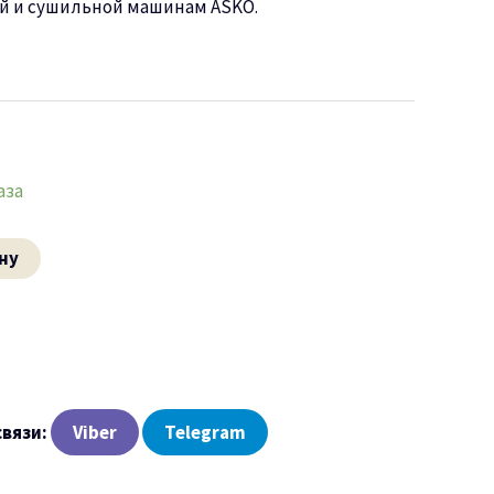
й и сушильной машинам ASKO.
аза
ну
связи:
Viber
Telegram