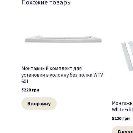
Похожие товары
Монтажный комплект для
установки в колонну без полки WTV
601
5220
грн
Монтажн
В корзину
WhiteEdi
5220
грн
В кор