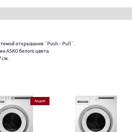
темой открывания `Push – Pull`.
н ASKO белого цвета.
 см.
Акция!