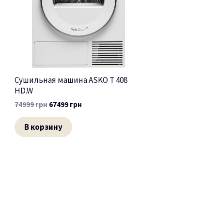
Сушильная машина ASKO T 408
HD.W
74999
грн
67499
грн
В корзину