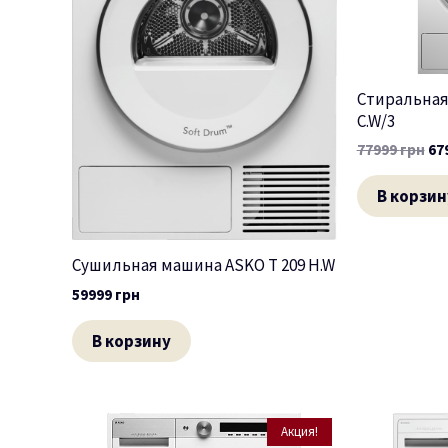
Стиральная
C.W/3
77999
грн
67
В корзин
Сушильная машина ASKO T 209 H.W
59999
грн
В корзину
Акция!