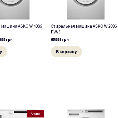
 машина ASKO W 4086
Стиральная машина ASKO W 2096
P.W/3
999
грн
65999
грн
у
В корзину
Акция!