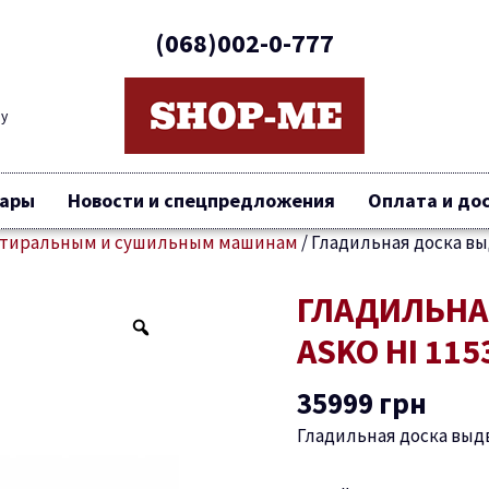
(068)002-0-777
ву
вары
Новости и спецпредложения
Оплата и до
 стиральным и сушильным машинам
/
Гладильная доска вы
ГЛАДИЛЬНА
Количество
товара
ASKO HI 115
Гладильная
доска
35999
грн
выдвижная
Гладильная доска вы
ASKO
HI