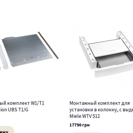
ый комплект W1/T1
Монтажный комплект для
tion UBS T1/G
установки в колонну, с вы
Miele WTV 512
17790
грн
зину