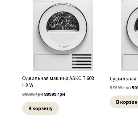
Сушильная машина ASKO T 608
Сушильная 
HX.W
55999
грн
50
99999
грн
89999
грн
В корзин
В корзину