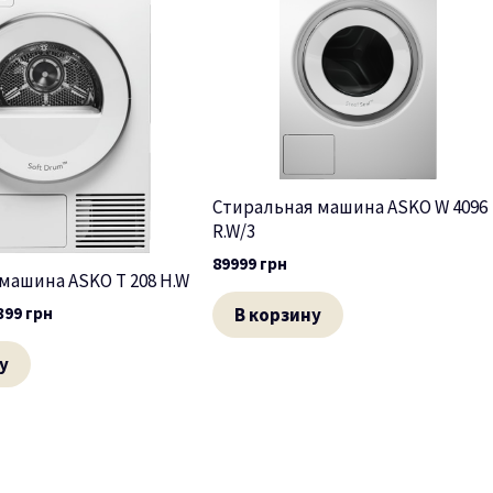
Стиральная машина ASKO W 4096
R.W/3
89999
грн
машина ASKO T 208 H.W
В корзину
399
грн
у