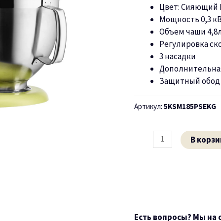
л
Цвет:
Сияющий 
Сияющий
Мощность 0,
3
к
Киото
Объем чаши 4,8
Регулировка ск
3
насадки
Дополнительна
Защитн
ы
й обо
Артикул:
5KSM185PSEKG
В корзи
Есть вопросы? Мы на 