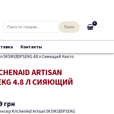
Искать:
Поиск
ставка
Контакты
san 5KSM185PSEKG 4.8 л Сияющий Киото
воначальная
Текущая
CHENAID ARTISAN
цена:
EKG 4.8 Л СИЯЮЩИЙ
авляла
44649 грн.
9 грн.
9
грн
ксер KitchenAid Artisan 5KSM185PSEKG