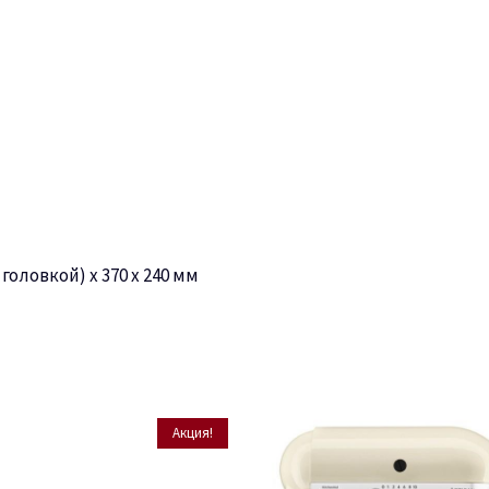
головкой) х 370 х 240 мм
Акция!