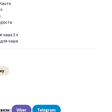
Киото
Вт
л
орости
я чаша
3 л
д
для чаши
ну
связи:
Viber
Telegram