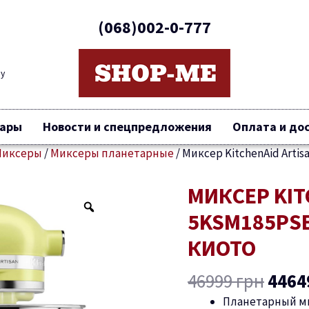
(068)002-0-777
ву
вары
Новости и спецпредложения
Оплата и до
Миксеры
/
Миксеры планетарные
/
Миксер KitchenAid Arti
Пер
МИКСЕР KIT
Количество
цена
товара
5KSM185PS
сост
Миксер
4699
KitchenAid
КИОТО
Artisan
5KSM185PSEKG
46999
грн
4464
4.8
Планетарный ми