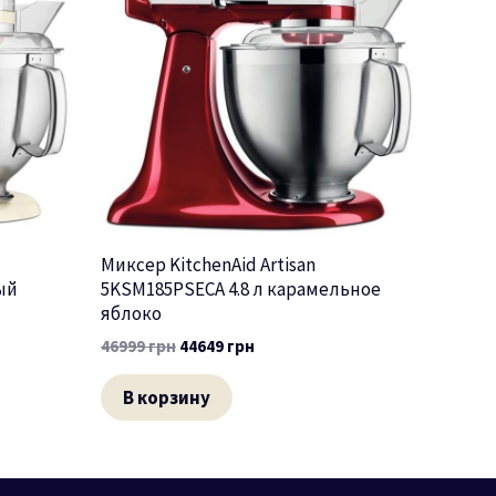
Миксер KitchenAid Artisan
ый
5KSM185PSECA 4.8 л карамельное
яблоко
46999
грн
44649
грн
В корзину