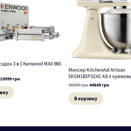
садок 3 в 1 Kenwood MAX 980
Миксер KitchenAid Artisan
5KSM185PSEAC 4.8 л кремов
10999
грн
46999
грн
44649
грн
зину
В корзину