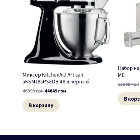
Набор на
Миксер KitchenAid Artisan
ME
5KSM185PSEOB 4.8 л черный
15999
грн
46999
грн
44649
грн
В кор
В корзину