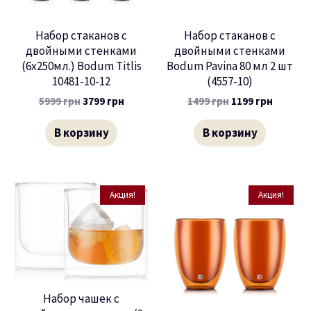
Набор стаканов с
Набор стаканов с
двойными стенками
двойными стенками
(6х250мл.) Bodum Titlis
Bodum Pavina 80 мл 2 шт
10481-10-12
(4557-10)
5999
грн
3799
грн
1499
грн
1199
грн
В корзину
В корзину
Акция!
Акция!
Набор чашек с