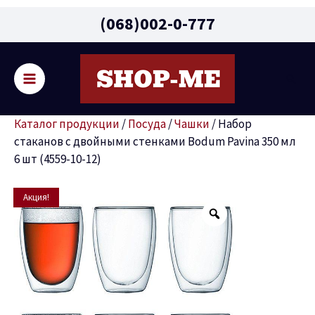
Main
(068)002-0-777
Menu
Поис
реключатель
Каталог продукции
/
Посуда
/
Чашки
/
Набор
ню
стаканов с двойными стенками Bodum Pavina 350 мл
6 шт (4559-10-12)
Первоначальная
Текущая
Количество
Акция!
цена
цена:
товара
составляла
4299 грн.
Набор
6999 грн.
стаканов
с
двойными
стенками