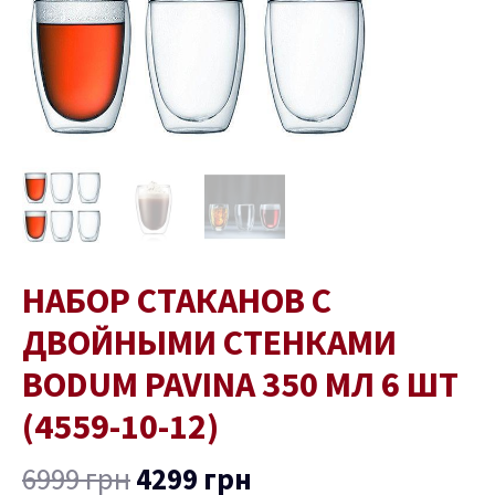
Bodum
Pavina
350
мл
6
шт
(4559-
10-
12)
НАБОР СТАКАНОВ С
ДВОЙНЫМИ СТЕНКАМИ
BODUM PAVINA 350 МЛ 6 ШТ
(4559-10-12)
6999
грн
4299
грн