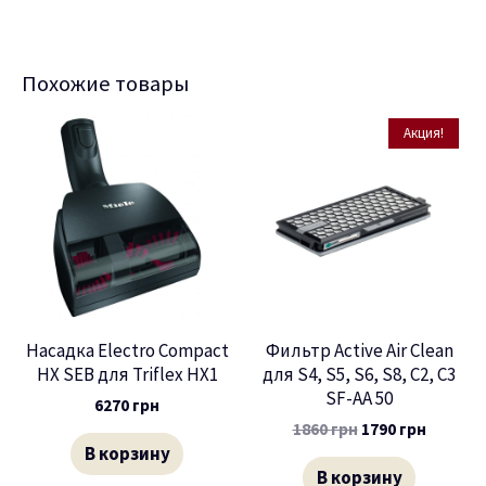
Похожие товары
Акция!
Насадка Electro Compact
Фильтр Active Air Clean
HX SEB для Triflex HX1
для S4, S5, S6, S8, C2, C3
SF-AA 50
6270
грн
1860
грн
1790
грн
В корзину
В корзину