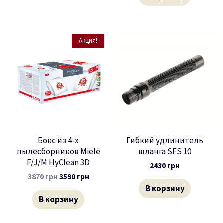
Акция!
Бокс из 4-х
Гибкий удлинитель
пылесборников Miele
шланга SFS 10
F/J/M HyClean 3D
2430
грн
3870
грн
3590
грн
В корзину
В корзину