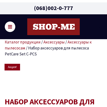
Main
(068)002-0-777
Menu
Поис
реключатель
Каталог продукции
/
Аксессуары
/
Аксессуары к
ню
пылесосам
/
Набор аксессуаров для пылесоса
PetCare Set C-PCS
Первоначальная
Текущая
Количество
Акция!
цена
цена:
товара
составляла
8999 грн.
Набор
11999 грн.
аксессуаров
для
пылесоса
НАБОР АКСЕССУАРОВ ДЛЯ
PetCare