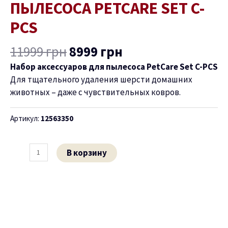
Set
ПЫЛЕСОСА PETCARE SET C-
C-
PCS
PCS
11999
грн
8999
грн
Набор аксессуаров для пылесоса PetCare Set C-PCS
Для тщательного удаления шерсти домашних
животных – даже с чувствительных ковров.
Артикул:
12563350
В корзину