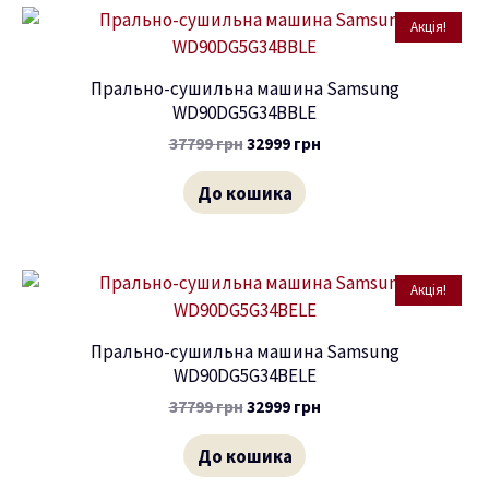
Акція!
Прально-сушильна машина Samsung
WD90DG5G34BBLE
37799
грн
32999
грн
До кошика
Акція!
Прально-сушильна машина Samsung
WD90DG5G34BELE
37799
грн
32999
грн
До кошика
ремикач