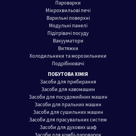
Пароварки
а
Мікрохвильові печі
Варильні поверхні
Модульні панелі
Підігрівачі посуду
Вакууматори
Витяжки
Холодильники та морозильники
Подрібнювачі
ПОБУТОВА ХІМІЯ
Засоби для прибирання
Засоби для кавомашин
Засоби для посудомийних машин
Засоби для пральних машин
Засоби для сушильних машин
Засоби для прасувальних систем
Засоби для духових шаф
Засоби для комбі-пароварок