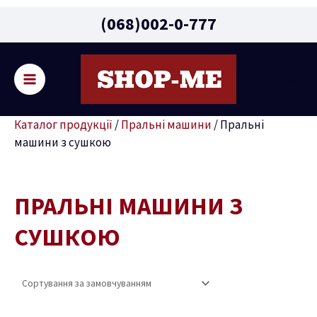
Main
(068)002-0-777
Menu
Пошу
ремикач
Каталог продукції
/
Пральні машини
/
Пральні
ню
машини з сушкою
ПРАЛЬНІ МАШИНИ З
СУШКОЮ