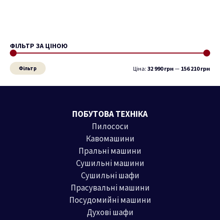
ФІЛЬТР ЗА ЦІНОЮ
М
Н
і
а
Фільтр
Ціна:
32 990 грн
—
156 210 грн
н
й
і
б
м
і
ПОБУТОВА ТЕХНІКА
а
л
Пилососи
л
ь
Кавомашини
ь
ш
Пральні машини
н
а
Сушильні машини
а
ц
Сушильні шафи
ц
і
Прасувальні машини
і
н
Посудомийні машини
н
а
Духові шафи