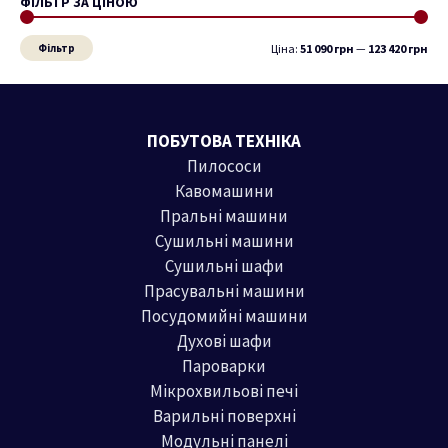
ФІЛЬТР ЗА ЦІНОЮ
М
Н
і
а
Фільтр
Ціна:
51 090 грн
—
123 420 грн
н
й
і
б
м
і
ПОБУТОВА ТЕХНІКА
а
л
Пилососи
л
ь
Кавомашини
ь
ш
Пральні машини
н
а
Сушильні машини
а
ц
Сушильні шафи
ц
і
Прасувальні машини
і
н
Посудомийні машини
н
а
Духові шафи
Пароварки
а
Мікрохвильові печі
Варильні поверхні
Модульні панелі