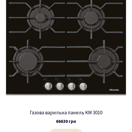
Газова варильна панель KM 3010
66630
грн