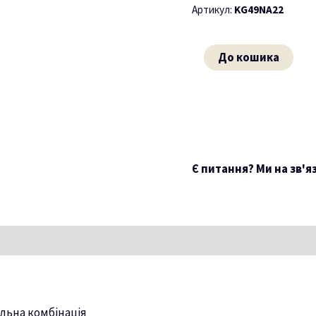
Артикул:
KG49NA22
До кошика
Є питання? Ми на зв'я
льна комбінація