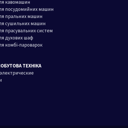
ля кавомашин
для посудомийних машин
ля пральних машин
для сушильних машин
ля прасувальних систем
ля духових шаф
ля комбі-пароварок
ПОБУТОВА ТЕХНІКА
 электрические
и