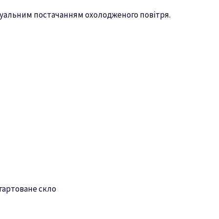
дуальним постачанням охолодженого повітря.
агартоване скло