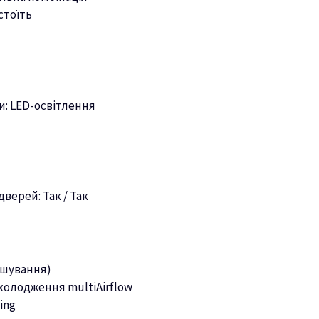
стоїть
и: LED-освітлення
верей: Так / Так
ішування)
холодження multiAirflow
ing