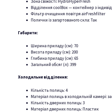
Зона свіжості: HydroHyperFresh
Відділення coolBox — контейнер з індиві
Фільтр очищення повітря airFreshfilter
Полички із загартованого скла: Так
Габарити:
Ширина приладу (см): 70
Висота приладу (см): 200
Глибина приладу (см): 65
Загальний обсяг (л): 399
Холодильне відділення:
Кількість полиць: 4
Матеріал полиць в холодильній камері: з
Кількість дверних полиць: 3
Матеріал дверних полиць: Пластик