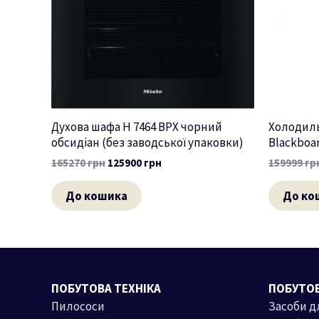
Духова шафа H 7464 BPX чорний
Холодиль
обсидіан (без заводської упаковки)
Blackboar
165270
грн
125900
грн
159999
гр
До кошика
До ко
ПОБУТОВА ТЕХНІКА
ПОБУТОВ
Пилососи
Засоби д