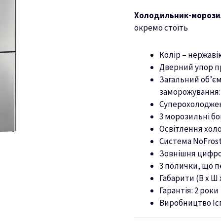
Холодильник-морози
окремо стоїть
Колір – нержаві
Дверний упор п
Загальний об’єм:
заморожування: 
Суперохолодже
3 морозильні бо
Освітлення хол
Система NoFros
Зовнішня цифро
3 полички, що п
Габарити (В х Ш х
Гарантія: 2 роки
Виробництво Іс