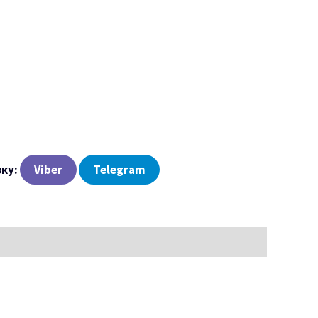
зку:
Viber
Telegram