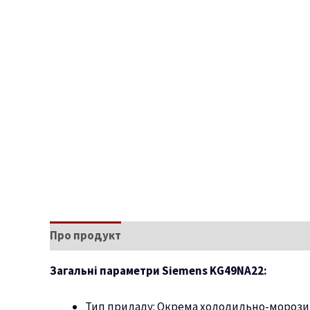
Про продукт
Характеристики
Загальні параметри Siemens KG49NA22:
Тип приладу: Окрема холодильно-морози