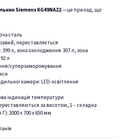
льник Siemens KG49NA22
—це прилад, що
юча сталь
равий, переставляється
 399 л, зона охолодження: 307 л, зона
92 л
ння/суперзаморожування
кси
одильної камери: LED-освітлення
t
ва індикація температури
ереставляються за висотою, 1 – складна
 Г): 2000 х 700 х 650 мм
панія