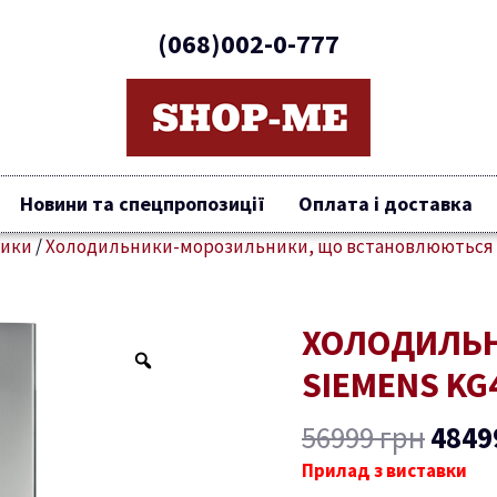
(068)002-0-777
Новини та спецпропозиції
Оплата і доставка
ники
/
Холодильники-морозильники, що встановлюються
Ориг
ХОЛОДИЛЬ
Холодильник-
ціна
морозильник
SIEMENS KG
5699
Siemens
KG49NA22
56999
грн
4849
кількість
Прилад з виставки