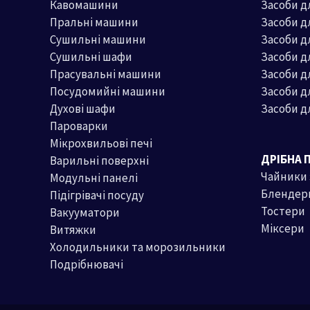
Кавомашини
Засоби д
Пральні машини
Засоби 
Сушильні машини
Засоби д
Сушильні шафи
Засоби 
Прасувальні машини
Засоби д
Посудомийні машини
Засоби д
Духові шафи
Засоби д
Пароварки
Мікрохвильові печі
ДРІБНА 
Варильні поверхні
Чайники
Модульні панелі
Блендер
Підігрівачі посуду
Тостери
Вакууматори
Міксери
Витяжки
Холодильники та морозильники
Подрібнювачі