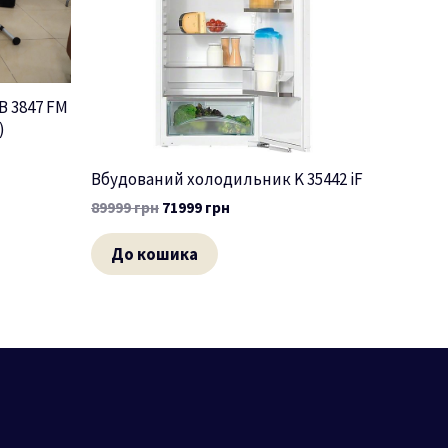
B 3847 FM
)
Вбудований холодильник K 35442 iF
89999
грн
71999
грн
До кошика