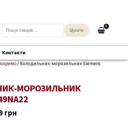
Шукати:
Шукати
Контакти
 окремо
/
Холодильник-морозильник Siemens
інальна
Поточна
НИК-МОРОЗИЛЬНИК
:
ціна:
49NA22
9 грн.
48499 грн.
9
грн