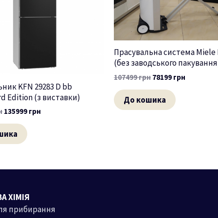
Прасувальна система Miele 
(без заводського пакування
107499
грн
78199
грн
ник KFN 29283 D bb
d Edition (з виставки)
До кошика
н
135999
грн
шика
А ХІМІЯ
ля прибирання