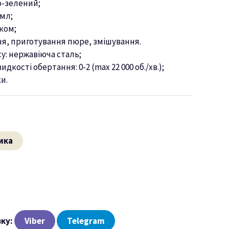
о-зелений;
 мл;
ком;
ня, приготування пюре, змішування.
у: нержавіюча сталь;
кості обертання: 0-2 (max 22 000 об./хв.);
и.
ика
зку:
Viber
Telegram