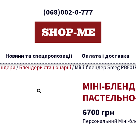
(068)002-0-777
Новини та спецпропозиції
Оплата і доставка
ендери
/
Блендери стаціонарні
/
Міні-блендер Smeg PBF01
МІНІ-БЛЕНД
Міні-
блендер
ПАСТЕЛЬНО
Smeg
PBF01PGEU
6700
грн
пастельно-
Персональний Міні-б
зелений
кількість