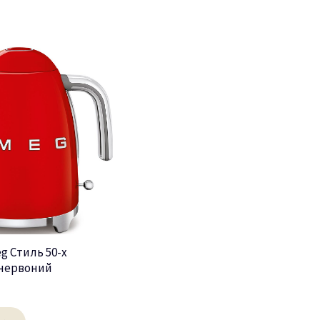
g Стиль 50-х
червоний