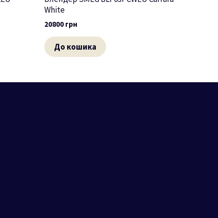
White
20800
грн
До кошика