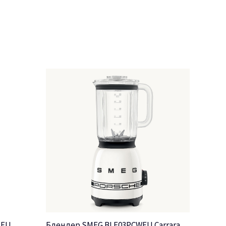
LEU
Блендер SMEG BLF03PCWEU Carrara