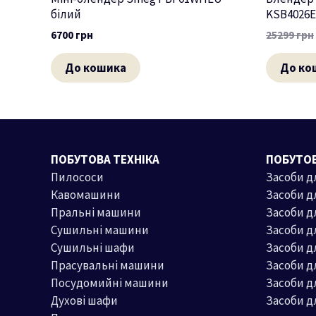
білий
KSB4026E
6700
грн
25299
грн
До кошика
До ко
ПОБУТОВА ТЕХНІКА
ПОБУТОВ
Пилососи
Засоби д
Кавомашини
Засоби д
Пральні машини
Засоби 
Сушильні машини
Засоби д
Сушильні шафи
Засоби 
Прасувальні машини
Засоби д
Посудомийні машини
Засоби д
Духові шафи
Засоби д