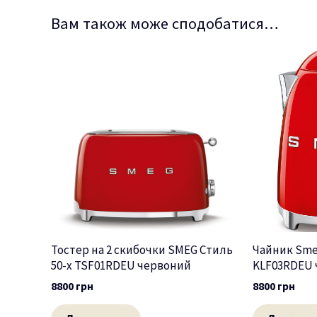
Вам також може сподобатися…
Тостер на 2 скибочки SMEG Стиль
Чайник Sme
50-х TSF01RDEU червоний
KLF03RDEU 
8800
грн
8800
грн