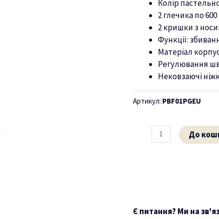
Колір пастельн
2 глечика по 600
2 кришки з носи
Функції: збиван
Матеріал корпус
Регулювання швид
Нековзаючі ніжк
Артикул:
PBF01PGEU
До кош
Є питання? Ми на зв'я