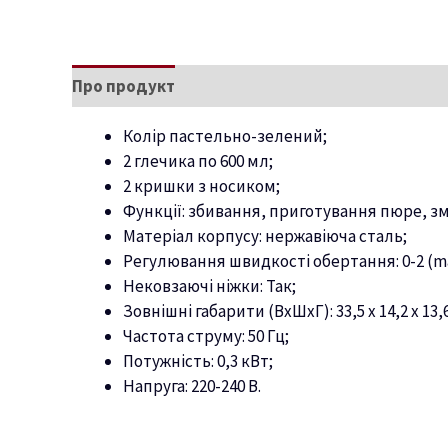
Про продукт
Характеристики
Колір пастельно-зелений;
2 глечика по 600 мл;
2 кришки з носиком;
Функції: збивання, приготування пюре, з
Матеріал корпусу: нержавіюча сталь;
Регулювання швидкості обертання: 0-2 (max 
Нековзаючі ніжки: Так;
Зовнішні габарити (ВхШхГ): 33,5 x 14,2 x 13,
Частота струму: 50 Гц;
Потужність: 0,3 кВт;
Напруга: 220-240 В.