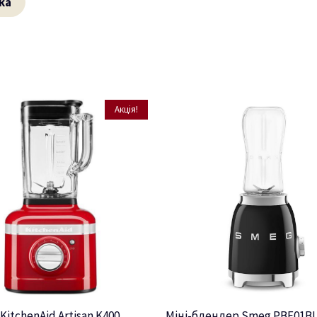
ка
Акція!
itchenAid Artisan K400
Міні-блендер Smeg PBF01B