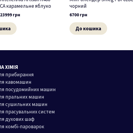
CA карамельне яблуко
чорний
23999
грн
6700
грн
шика
До кошика
А ХІМІЯ
ля прибирання
ля кавомашин
для посудомийних машин
ля пральних машин
для сушильних машин
ля прасувальних систем
ля духових шаф
ля комбі-пароварок