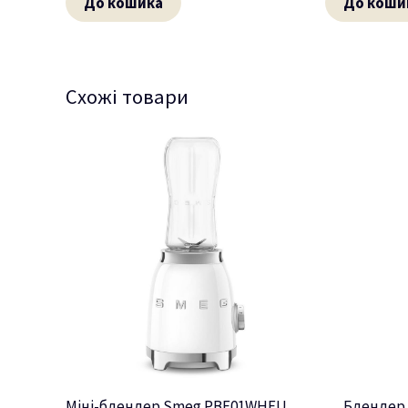
До кошика
До коши
Схожі товари
Міні-блендер Smeg PBF01WHEU
Блендер K