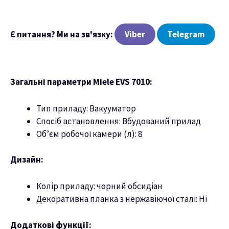
ню
Є питання? Ми на зв'язку:
Viber
Telegram
Загальні параметри Miele EVS 7010:
Тип приладу: Вакууматор
Спосіб встановлення: Вбудований прилад
Об’єм робочої камери (л): 8
Дизайн:
Колір приладу: чорний обсидіан
Декоративна планка з нержавіючої сталі: Ні
Додаткові функції: