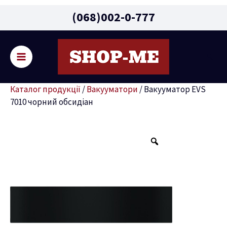
Main
(068)002-0-777
Menu
Пошу
ремикач
Каталог продукції
/
Вакууматори
/
Вакууматор EVS
ню
7010 чорний обсидіан
Вакууматор
EVS
7010
чорний
обсидіан
кількість