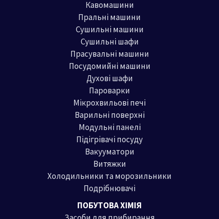
Кавомашини
Пральні машини
Сушильні машини
Сушильні шафи
Прасувальні машини
Посудомийні машини
Духові шафи
Пароварки
Мікрохвильові печі
Варильні поверхні
Модульні панелі
Підігрівачі посуду
Вакууматори
Витяжки
Холодильники та морозильники
Подрібнювачі
ПОБУТОВА ХІМІЯ
Засоби для прибирання