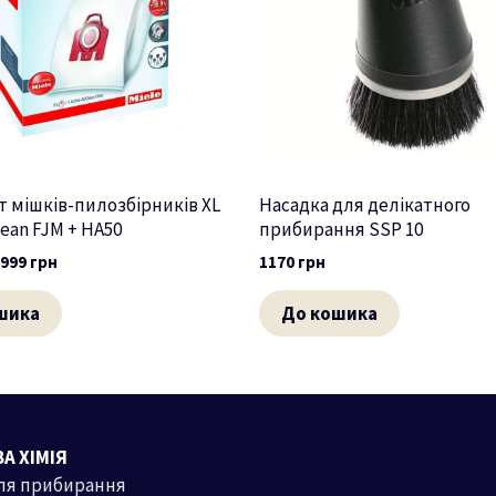
 мішків-пилозбірників XL
Насадка для делікатного
ean FJM + HA50
прибирання SSP 10
2999
грн
1170
грн
шика
До кошика
А ХІМІЯ
ля прибирання