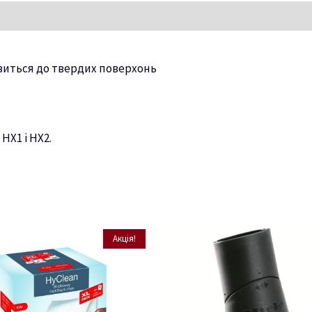
виться до твердих поверхонь
HX1 і HX2.
Акція!