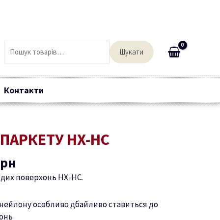
Шукати:
Шукати
Контакти
нальна
Поточна
ПАРКЕТУ HX-HC
ціна:
грн.
2599 грн.
грн
рдих поверхонь HX-HC.
 нейлону особливо дбайливо ставиться до
онь