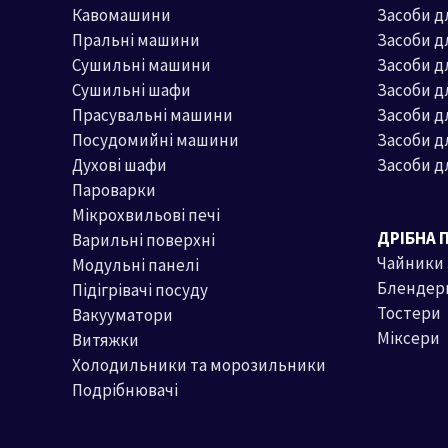
Кавомашини
Засоби д
Пральні машини
Засоби 
Сушильні машини
Засоби д
Сушильні шафи
Засоби 
Прасувальні машини
Засоби д
Посудомийні машини
Засоби д
Духові шафи
Засоби д
Пароварки
Мікрохвильові печі
ДРІБНА 
Варильні поверхні
Чайники
Модульні панелі
Блендер
Підігрівачі посуду
Тостери
Вакууматори
Міксери
Витяжки
Холодильники та морозильники
Подрібнювачі