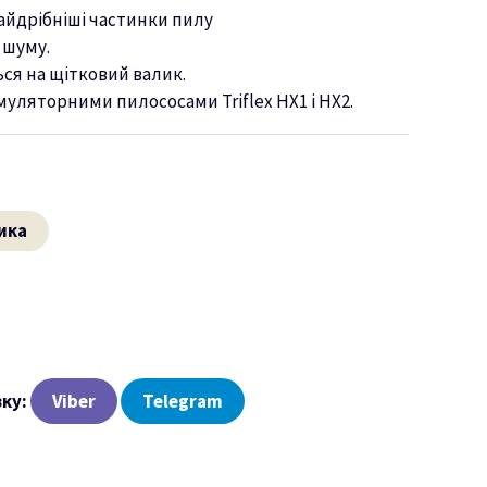
йдрібніші частинки пилу
 шуму.
ся на щітковий валик.
умуляторними пилососами Triflex HX1 і HX2.
ика
зку:
Viber
Telegram