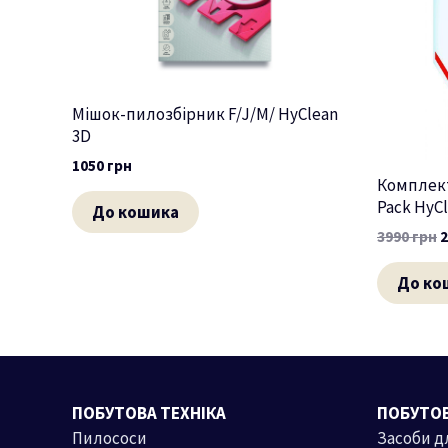
Мішок-пилозбірник F/J/M/ HyClean
3D
1050
грн
Комплект
Pack HyCl
До кошика
3990
грн
До ко
ПОБУТОВА ТЕХНІКА
ПОБУТОВ
Пилососи
Засоби д