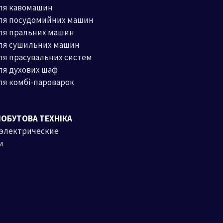
ля кавомашин
для посудомийних машин
ля пральних машин
для сушильних машин
ля прасувальних систем
ля духових шаф
ля комбі-пароварок
ПОБУТОВА ТЕХНІКА
 электрические
и