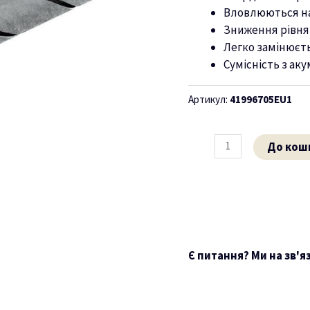
Вловлюються на
Зниження рівня
Легко замінюєть
Сумісність з ак
Артикул:
41996705EU1
До кош
Є питання? Ми на зв'я