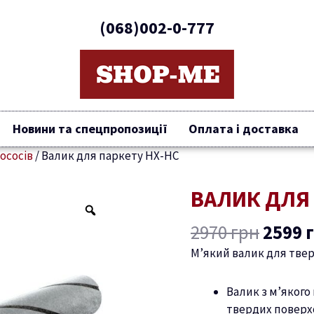
(068)002-0-777
Новини та спецпропозиції
Оплата і доставка
ососів
/
Валик для паркету HX-HC
Оригі
ВАЛИК ДЛЯ 
Валик
ціна:
для
2970 
2970
грн
2599
паркету
HX-
М’який валик для тве
HC
кількість
Валик з м’якого
твердих поверх