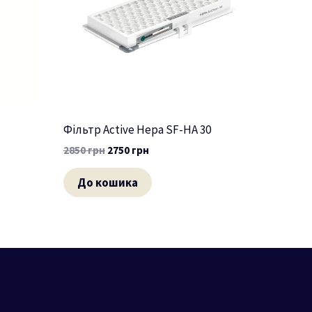
Фільтр Active Hepa SF-HA 30
2850
грн
2750
грн
До кошика