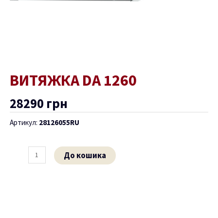
ВИТЯЖКА DA 1260
28290
грн
Артикул:
28126055RU
До кошика
ремикач