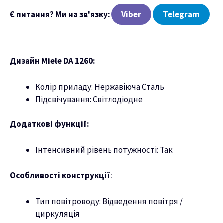
Є питання? Ми на зв'язку:
Viber
Telegram
ню
Дизайн Miele DA 1260:
Колір приладу: Нержавіюча Сталь
Підсвічування: Світлодіодне
Додаткові функції:
Інтенсивний рівень потужності: Так
Особливості конструкції:
Тип повітроводу: Відведення повітря /
циркуляція