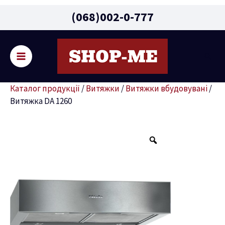
Main
(068)002-0-777
Menu
Пошу
ремикач
Каталог продукції
/
Витяжки
/
Витяжки вбудовувані
/
ню
Витяжка DA 1260
Витяжка
DA
1260
кількість