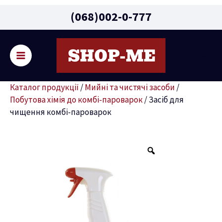
Main
(068)002-0-777
Menu
Пошу
ремикач
Каталог продукції
/
Мийні та чистячі засоби
/
ню
Побутова хімія до комбі-пароварок
/
Засіб для
чищення комбі-пароварок
Засіб
для
чищення
комбі-
пароварок
кількість