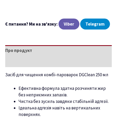
ню
Є питання? Ми на зв'язку:
Viber
Telegram
Про продукт
Характеристики
Засіб для чищення комбі-пароварок DGClean 250 мл
Ефективна формула здатна розчиняти жир
без неприємних запахів.
Чистка без зусиль завдяки стабільній адгезії.
Ідеальна адгезія навіть на вертикальних
поверхнях.