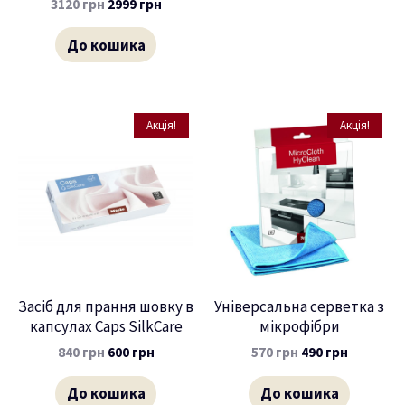
3120
грн
2999
грн
До кошика
Акція!
Акція!
Засіб для прання шовку в
Універсальна серветка з
капсулах Caps SilkCare
мікрофібри
840
грн
600
грн
570
грн
490
грн
До кошика
До кошика