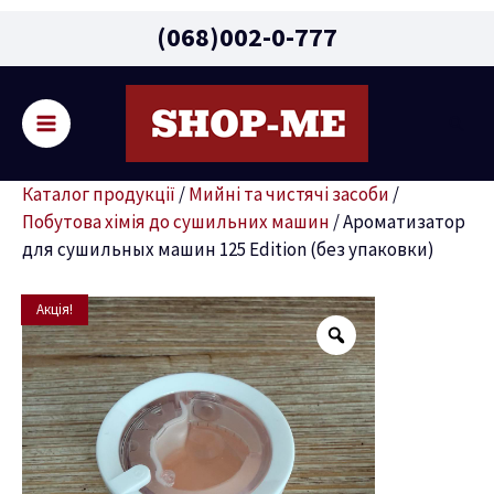
Main
(068)002-0-777
Menu
Пошу
ремикач
Каталог продукції
/
Мийні та чистячі засоби
/
ню
Побутова хімія до сушильних машин
/
Ароматизатор
для сушильных машин 125 Edition (без упаковки)
Оригінальна
Поточна
Ароматизатор
Акція!
ціна:
ціна:
для
1149 грн.
1099 грн.
сушильных
машин
125
Edition
(без