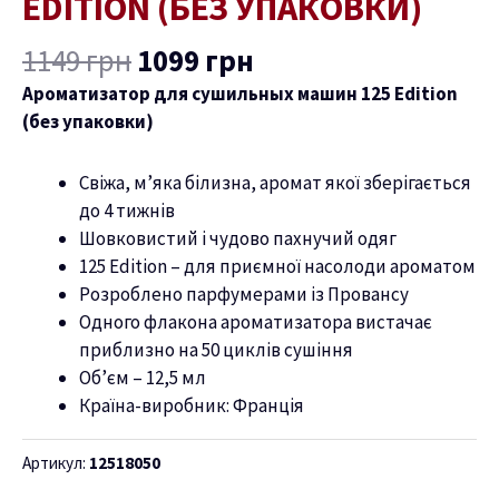
EDITION (БЕЗ УПАКОВКИ)
ню
1149
грн
1099
грн
Ароматизатор для сушильных машин 125 Edition
(без упаковки)
Свіжа, м’яка білизна, аромат якої зберігається
до 4 тижнів
Шовковистий і чудово пахнучий одяг
125 Edition – для приємної насолоди ароматом
Розроблено парфумерами із Провансу
Одного флакона ароматизатора вистачає
приблизно на 50 циклів сушіння
Об’єм – 12,5 мл
Країна-виробник: Франція
Артикул:
12518050