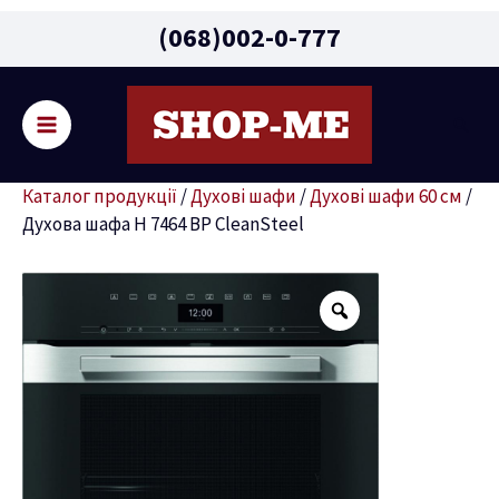
Main
(068)002-0-777
Menu
Пошу
ремикач
Каталог продукції
/
Духові шафи
/
Духові шафи 60 см
/
ню
Духова шафа H 7464 BP CleanSteel
Духова
шафа
H
7464
BP
CleanSteel
кількість