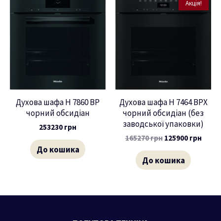
Акція!
Духова шафа H 7860 BP
Духова шафа H 7464 BPX
чорний обсидіан
чорний обсидіан (без
заводської упаковки)
253230
грн
165270
грн
125900
грн
До кошика
До кошика