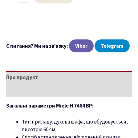
ню
Є питання? Ми на зв'язку:
Viber
Telegram
Про продукт
Характеристики
Загальні параметри Miele H 7464 BP:
Тип приладу: духова шафа, що вбудовується,
висотою 60 см
Спосіб встановлення: вбудований прилад