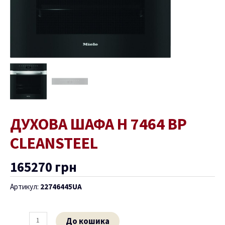
ДУХОВА ШАФА H 7464 BP
CLEANSTEEL
165270
грн
Артикул:
22746445UA
До кошика
ремикач