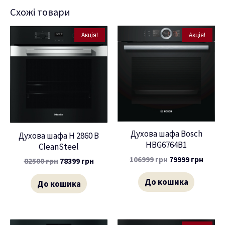
Схожі товари
Акція!
Акція!
Духова шафа Bosch
Духова шафа H 2860 B
HBG6764B1
CleanSteel
106999
грн
79999
грн
82500
грн
78399
грн
До кошика
До кошика