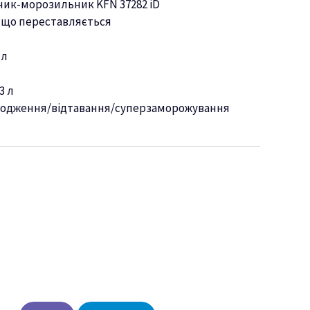
ик-морозильник KFN 37282 iD
 що переставляється
 л
3 л
лодження/відтавання/суперзаморожування