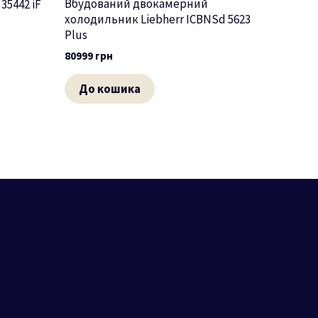
Вбудований двокамерний
35442 iF
холодильник Liebherr ICBNSd 5623
Plus
80999
грн
До кошика