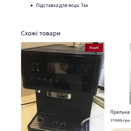
Підставка для яєць: Так
Схожі товари
Акція!
Пральна 
77999
грн