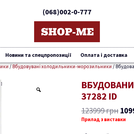
(068)002-0-777
Новини та спецпропозиції
Оплата і доставка
ники
/
Вбудовувані холодильники-морозильники
/
Вбудова
Ори
ВБУДОВАНИ
Вбудований
цін
холодильник
37282 ID
123
KFN
37282
123999
грн
109
iD
Прилад з виставки
кількість