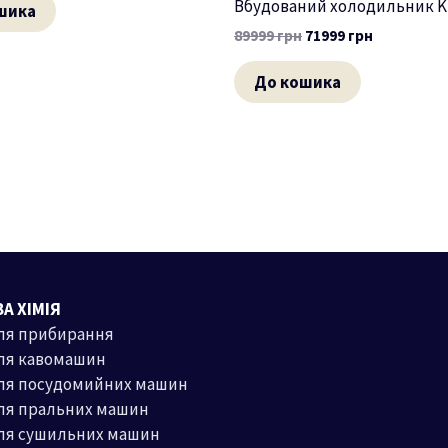
Вбудований холодильник K 
шика
89999
грн
71999
грн
До кошика
А ХІМІЯ
ля прибирання
ля кавомашин
для посудомийних машин
ля пральних машин
для сушильних машин