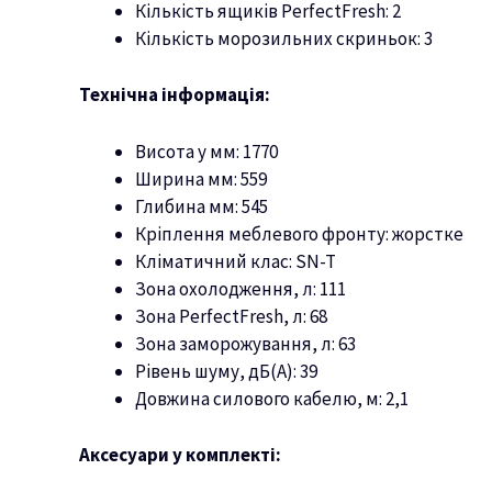
Кількість ящиків PerfectFresh: 2
Кількість морозильних скриньок: 3
Технічна інформація:
Висота у мм: 1770
Ширина мм: 559
Глибина мм: 545
Кріплення меблевого фронту: жорстке
Кліматичний клас: SN-T
Зона охолодження, л: 111
Зона PerfectFresh, л: 68
Зона заморожування, л: 63
Рівень шуму, дБ(А): 39
Довжина силового кабелю, м: 2,1
Аксесуари у комплекті: