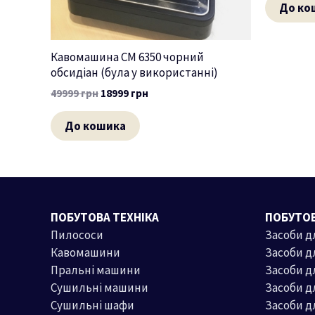
До ко
Кавомашина CM 6350 чорний
обсидіан (була у використанні)
49999
грн
18999
грн
До кошика
ПОБУТОВА ТЕХНІКА
ПОБУТОВ
Пилососи
Засоби д
Кавомашини
Засоби д
Пральні машини
Засоби 
Сушильні машини
Засоби д
Сушильні шафи
Засоби 