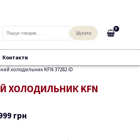
Шукати:
Шукати
Контакти
ний холодильник KFN 37282 iD
гінальна
Поточна
Й ХОЛОДИЛЬНИК KFN
а:
ціна:
999 грн.
109999 грн.
999
грн