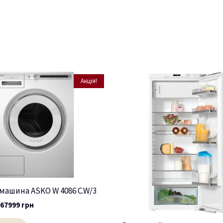
Акція!
машина ASKO W 4086 C.W/3
67999
грн