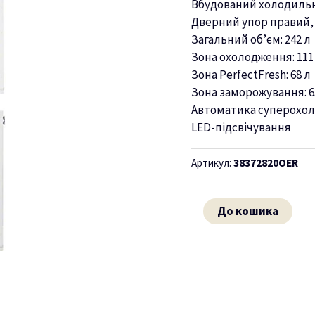
Вбудований холодильн
Дверний упор правий,
Загальний об’єм: 242 л
Зона охолодження: 111
Зона PerfectFresh: 68 л
Зона заморожування: 6
Автоматика суперохо
LED-підсвічування
Артикул:
38372820OER
До кошика