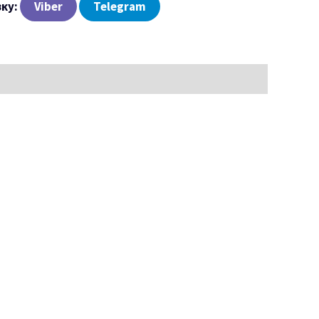
зку:
Viber
Telegram