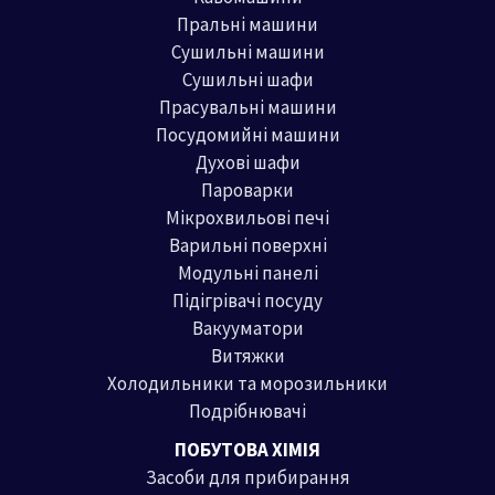
Пральні машини
Сушильні машини
Сушильні шафи
Прасувальні машини
Посудомийні машини
Духові шафи
Пароварки
Мікрохвильові печі
Варильні поверхні
Модульні панелі
Підігрівачі посуду
Вакууматори
Витяжки
Холодильники та морозильники
Подрібнювачі
ПОБУТОВА ХІМІЯ
Засоби для прибирання