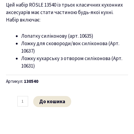
Цей набір RÖSLE 13540 із трьох класичних кухонних
ню
аксесуарів має стати частиною будь-якої кухні.
Набір включає:
Лопатку силіконову (арт. 10635)
Ложку для сковороди/вок силіконова (Арт.
10637)
Ложку кухарську з отвором силіконова (Арт.
10631)
Артикул:
130540
До кошика