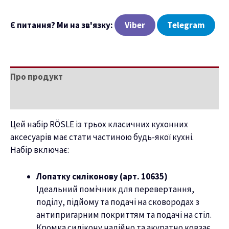
Є питання? Ми на зв'язку:
Viber
Telegram
Про продукт
Характеристики
Цей набір RÖSLE із трьох класичних кухонних
аксесуарів має стати частиною будь-якої кухні.
Набір включає:
Лопатку силіконову (арт. 10635)
Ідеальний помічник для перевертання,
поділу, підйому та подачі на сковородах з
антипригарним покриттям та подачі на стіл.
Кромка силікону надійно та акуратно ковзає