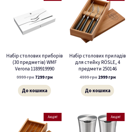
Набір столових приборів
Набір столових приладів
(30 предметів) WMF
для стейку RÖSLE, 4
Verona 1189919990
предмети 250146
9999
грн
7299
грн
4999
грн
2999
грн
До кошика
До кошика
Акція!
Акція!