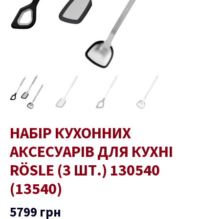
шт.)
130540
(13540)
кількість
НАБІР КУХОННИХ
АКСЕСУАРІВ ДЛЯ КУХНІ
RÖSLE (3 ШТ.) 130540
(13540)
5799
грн
ремикач