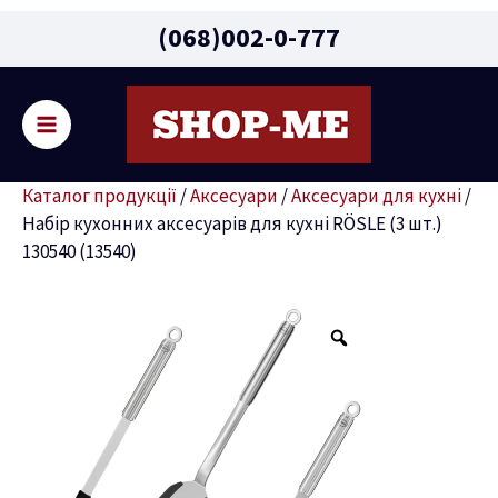
Main
(068)002-0-777
Menu
Пошу
ремикач
Каталог продукції
/
Аксесуари
/
Аксесуари для кухні
/
ню
Набір кухонних аксесуарів для кухні RÖSLE (3 шт.)
130540 (13540)
Набір
кухонних
аксесуарів
для
кухні
RÖSLE
(3