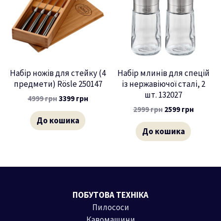
Набір ножів для стейку (4
Набір млинів для спецій
предмети) Rösle 250147
із нержавіючої сталі, 2
шт. 132027
4999
грн
3399
грн
2999
грн
2599
грн
До кошика
До кошика
ПОБУТОВА ТЕХНІКА
Пилососи
Кавомашини