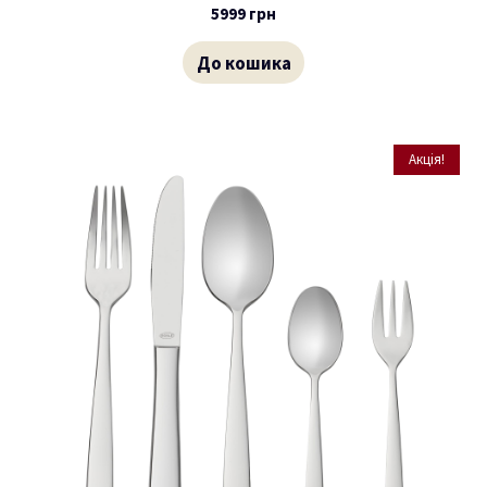
5999
грн
До кошика
Акція!