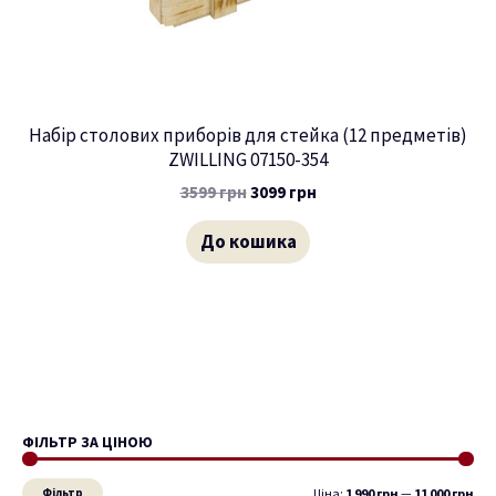
Набір столових приборів для стейка (12 предметів)
ZWILLING 07150-354
3599
грн
3099
грн
До кошика
ФІЛЬТР ЗА ЦІНОЮ
М
Н
і
а
Фільтр
Ціна:
1 990 грн
—
11 000 грн