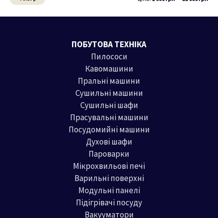
н
й
і
б
м
і
ПОБУТОВА ТЕХНІКА
а
л
Пилососи
л
ь
Кавомашини
ь
ш
Пральні машини
н
а
Сушильні машини
а
ц
Сушильні шафи
ц
і
Прасувальні машини
і
н
Посудомийні машини
н
а
Духові шафи
Пароварки
а
Мікрохвильові печі
Варильні поверхні
Модульні панелі
Підігрівачі посуду
Вакууматори