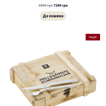
9999
грн
7299
грн
До кошика
Акція!