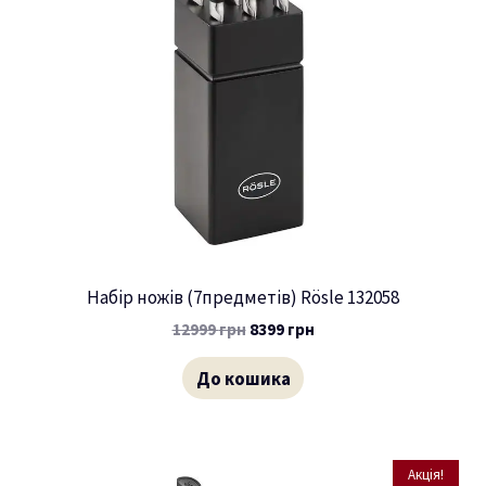
Набір ножів (7предметів) Rösle 132058
12999
грн
8399
грн
До кошика
Акція!