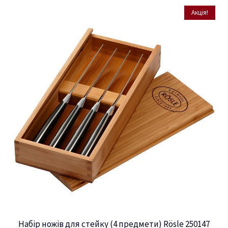
Акція!
Набір ножів для стейку (4 предмети) Rösle 250147
ремикач