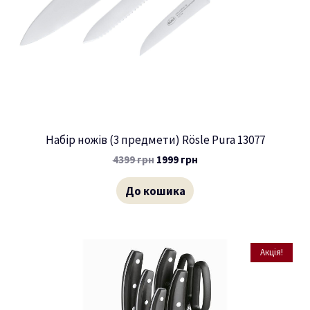
Набір ножів (3 предмети) Rösle Pura 13077
4399
грн
1999
грн
До кошика
Акція!