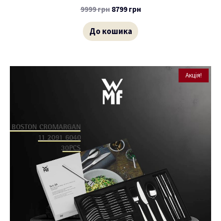
9999
грн
8799
грн
До кошика
Акція!