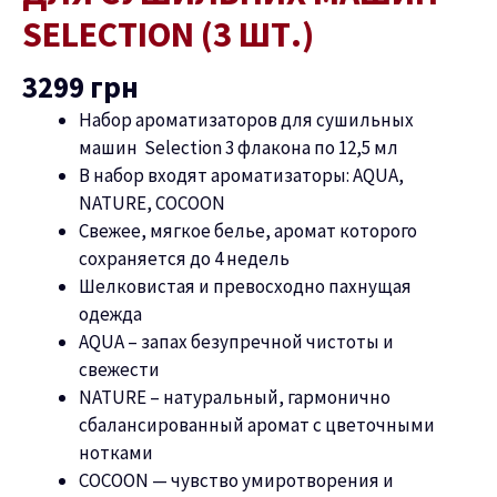
машин
SELECTION (3 ШТ.)
Selection
(3
3299
грн
шт.)
Набор ароматизаторов для сушильных
машин Selection 3 флакона по 12,5 мл
В набор входят ароматизаторы: AQUA,
NATURE, COCOON
Свежее, мягкое белье, аромат которого
сохраняется до 4 недель
Шелковистая и превосходно пахнущая
одежда
AQUA – запах безупречной чистоты и
свежести
NATURE – натуральный, гармонично
сбалансированный аромат с цветочными
нотками
COCOON — чувство умиротворения и