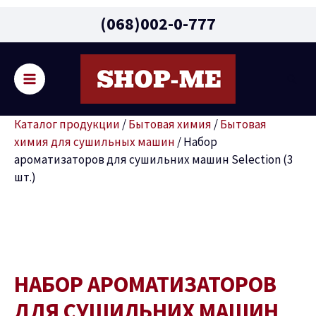
Main
(068)002-0-777
Menu
Поис
реключатель
Каталог продукции
/
Бытовая химия
/
Бытовая
ню
химия для сушильных машин
/
Набор
ароматизаторов для сушильних машин Selection (3
шт.)
Количество
товара
Набор
ароматизаторов
НАБОР АРОМАТИЗАТОРОВ
для
сушильних
ДЛЯ СУШИЛЬНИХ МАШИН