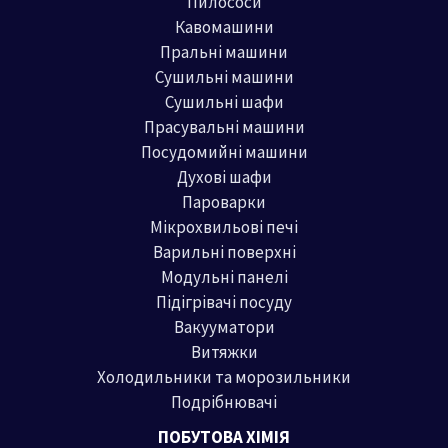
Пилососи
л
ь
Кавомашини
ь
ш
Пральні машини
н
а
Сушильні машини
а
ц
Сушильні шафи
ц
і
Прасувальні машини
і
н
Посудомийні машини
н
а
Духові шафи
Пароварки
а
Мікрохвильові печі
Варильні поверхні
Модульні панелі
Підігрівачі посуду
Вакууматори
Витяжки
Холодильники та морозильники
Подрібнювачі
ПОБУТОВА ХІМІЯ