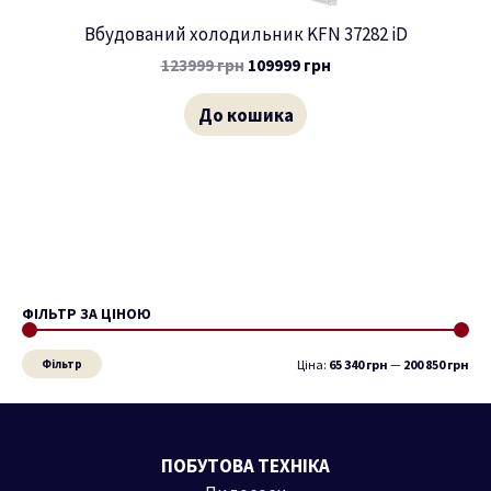
Вбудований холодильник KFN 37282 iD
123999
грн
109999
грн
До кошика
ФІЛЬТР ЗА ЦІНОЮ
М
Н
і
а
Фільтр
Ціна:
65 340 грн
—
200 850 грн
н
й
і
б
м
і
ПОБУТОВА ТЕХНІКА
а
л