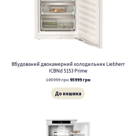
ню
Вбудований двокамерний холодильник Liebherr
ICBNd 5153 Prime
105999
грн
95999
грн
До кошика