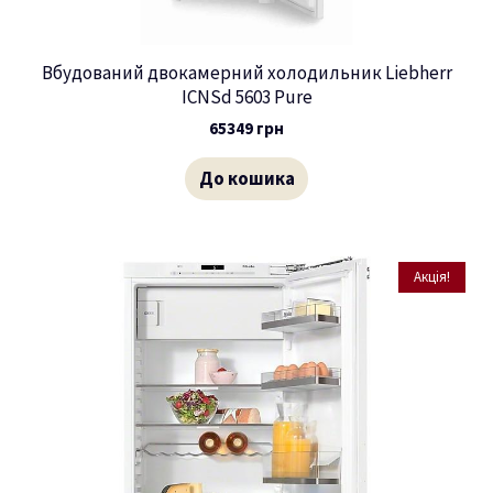
Вбудований двокамерний холодильник Liebherr
ICNSd 5603 Pure
65349
грн
До кошика
Акція!