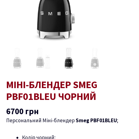
МІНІ-БЛЕНДЕР SMEG
PBF01BLEU ЧОРНИЙ
6700
грн
Персональний Міні-блендер
Smeg PBF01BLEU
;
Колір чорний;
ремикач