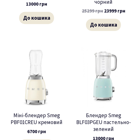
чорний
13000
грн
25299
грн
23999
грн
До кошика
До кошика
Міні-блендер Smeg
Блендер Smeg
PBF01CREU кремовий
BLF03PGEU пастельно-
зелений
6700
грн
13000
грн