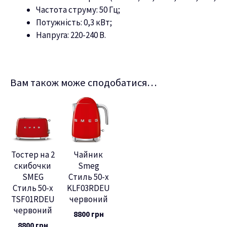
Частота струму: 50 Гц;
Потужність: 0,3 кВт;
Напруга: 220-240 В.
Вам також може сподобатися…
Тостер на 2
Чайник
скибочки
Smeg
SMEG
Стиль 50-х
Стиль 50-х
KLF03RDEU
TSF01RDEU
червоний
червоний
8800
грн
8800
грн