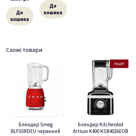
До
До
кошика
кошика
Схожі товари
Акція!
Блендер Smeg
Блендер KitchenAid
BLF03RDEU червоний
Artisan K400 KSB4026EOB