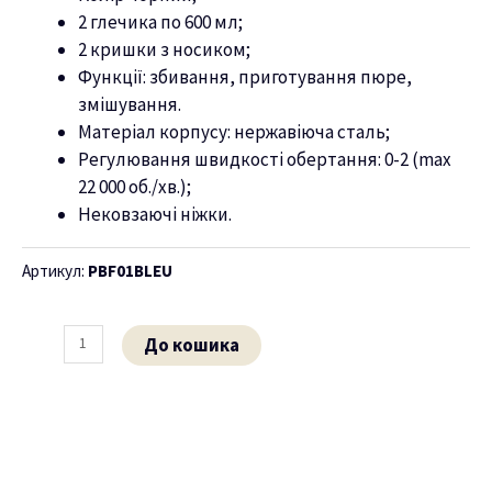
2 глечика по 600 мл;
ню
2 кришки з носиком;
Функції: збивання, приготування пюре,
змішування.
Матеріал корпусу: нержавіюча сталь;
Регулювання швидкості обертання: 0-2 (max
22 000 об./хв.);
Нековзаючі ніжки.
Артикул:
PBF01BLEU
До кошика