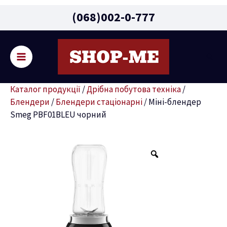
Main
(068)002-0-777
Menu
Пошу
ремикач
Каталог продукції
/
Дрібна побутова техніка
/
ню
Блендери
/
Блендери стаціонарні
/
Міні-блендер
Smeg PBF01BLEU чорний
Міні-
блендер
Smeg
PBF01BLEU
чорний
кількість