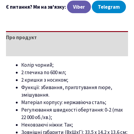
Є питання? Ми на зв'язку:
Viber
Telegram
Про продукт
Характеристики
Колір чорний;
2 глечика по 600 мл;
2 кришки з носиком;
Функції: збивання, приготування пюре,
змішування.
Матеріал корпусу: нержавіюча сталь;
Регулювання швидкості обертання: 0-2 (max
22 000 об./хв.);
Нековзаючі ніжки: Так;
Зовнішні габарити (ВхШхГ): 33,5 x 14,2 x 13,6 см;