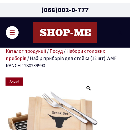
Main
(068)002-0-777
Menu
Пошу
ремикач
Каталог продукції
/
Посуд
/
Набори столових
ню
приборів
/
Набір приборів для стейка (12 шт) WMF
RANCH 1280239990
Оригінальна
Поточна
Набір
Акція!
ціна:
ціна:
приборів
2699 грн.
2199 грн.
для
стейка
(12
шт)
WMF