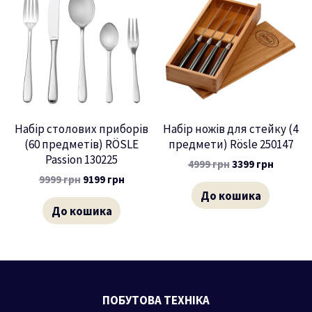
Набір столових приборів
Набір ножів для стейку (4
(60 предметів) RÖSLE
предмети) Rösle 250147
Passion 130225
4999
грн
3399
грн
9999
грн
9199
грн
До кошика
До кошика
ПОБУТОВА ТЕХНІКА