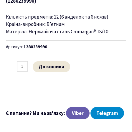
(1280239990)
ню
Кількість предметів: 12 (6 виделок та 6 ножів)
Країна-виробник: В’єтнам
Матеріал: Нержавіюча сталь Cromargan® 18/10
Артикул:
1280239990
До кошика
Є питання? Ми на зв'язку:
Viber
Telegram