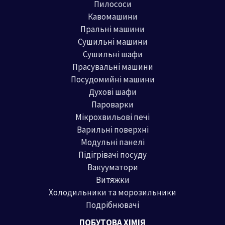
Пилососи
Кавомашини
Пральні машини
Сушильні машини
Сушильні шафи
Прасувальні машини
Посудомийні машини
Духові шафи
Пароварки
Мікрохвильові печі
Варильні поверхні
Модульні панелі
Підігрівачі посуду
Вакууматори
Витяжки
Холодильники та морозильники
Подрібнювачі
ПОБУТОВА ХІМІЯ