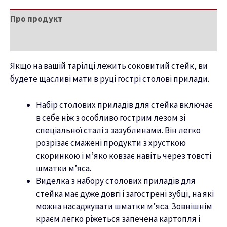
Про продукт
Характеристики
Якщо на вашій тарілці лежить соковитий стейк, ви
будете щасливі мати в руці гострі столові прилади.
Набір столових приладів для стейка включає
в себе ніж з особливо гострим лезом зі
спеціальної сталі з зазублинами. Він легко
розрізає смажені продукти з хрусткою
скоринкою і м’яко ковзає навіть через товсті
шматки м’яса.
Виделка з набору столових приладів для
стейка має дуже довгі і загострені зубці, на які
можна насаджувати шматки м’яса. Зовнішнім
краєм легко ріжеться запечена картопля і