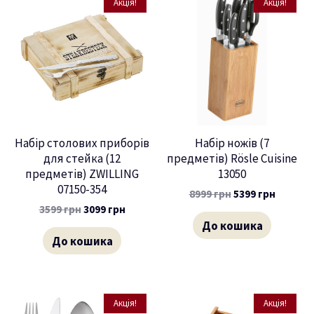
Акція!
Акція!
Набір столових приборів
Набір ножів (7
для стейка (12
предметів) Rösle Cuisine
предметів) ZWILLING
13050
07150-354
8999
грн
5399
грн
3599
грн
3099
грн
До кошика
До кошика
Акція!
Акція!