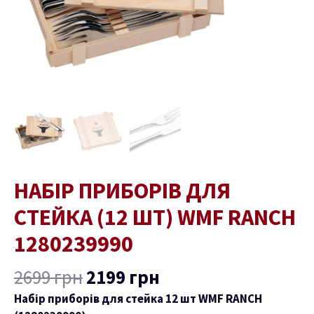
RANCH
1280239990
кількість
НАБІР ПРИБОРІВ ДЛЯ
СТЕЙКА (12 ШТ) WMF RANCH
1280239990
2699
грн
2199
грн
Набір приборів для стейка 12 шт WMF RANCH
ремикач