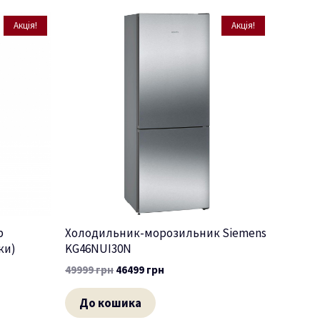
Акція!
Акція!
b
Холодильник-морозильник Siemens
ки)
KG46NUI30N
49999
грн
46499
грн
До кошика