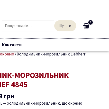
Шукати:
Шукати
Контакти
 окремо
/
Холодильник-морозильник Liebherr
інальна
Поточна
НИК-МОРОЗИЛЬНИК
:
ціна:
NEF 4845
9 грн.
89999 грн.
9
грн
45
— холодильник-морозильник, що окремо