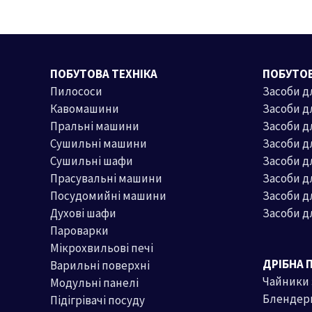
ПОБУТОВА ТЕХНІКА
ПОБУТОВ
Пилососи
Засоби д
Кавомашини
Засоби д
Пральні машини
Засоби 
Сушильні машини
Засоби д
Сушильні шафи
Засоби 
Прасувальні машини
Засоби д
Посудомийні машини
Засоби д
Духові шафи
Засоби д
Пароварки
Мікрохвильові печі
ДРІБНА 
Варильні поверхні
Чайники
Модульні панелі
Блендер
Підігрівачі посуду