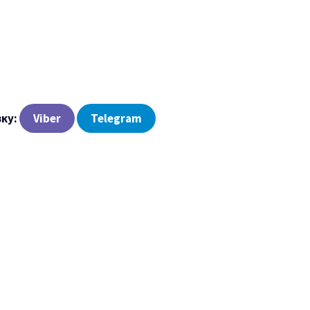
зку:
Viber
Telegram