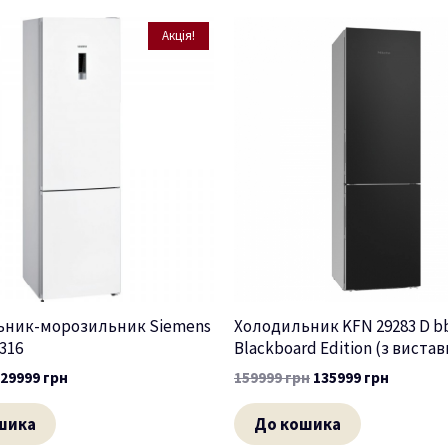
Акція!
ьник-морозильник Siemens
Холодильник KFN 29283 D b
316
Blackboard Edition (з вистав
29999
грн
159999
грн
135999
грн
шика
До кошика