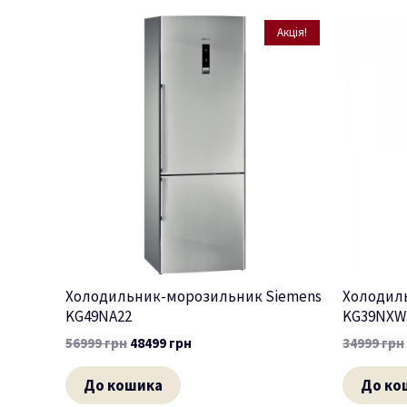
Акція!
Холодильник-морозильник Siemens
Холодил
KG49NA22
KG39NXW
56999
грн
48499
грн
34999
грн
До кошика
До ко