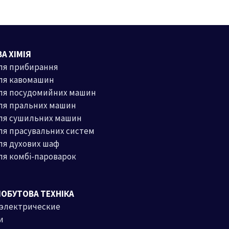
А ХІМІЯ
ля прибирання
ля кавомашин
для посудомийних машин
ля пральних машин
для сушильних машин
ля прасувальних систем
ля духових шаф
ля комбі-пароварок
ПОБУТОВА ТЕХНІКА
 электрические
и