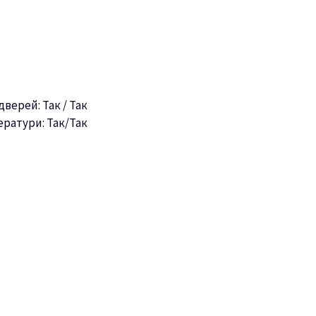
верей: Так / Так
ратури: Так/Так