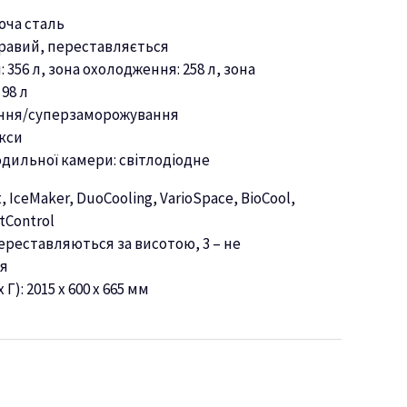
юча сталь
равий, переставляється
 356 л, зона охолодження: 258 л, зона
98 л
ння/суперзаморожування
кси
одильної камер
и:
світлодіодне
t,
IceMaker, DuoCooling, VarioSpace, BioCool,
stCon
trol
ереставляються за висотою, 3 – не
ся
 Г): 201
5
х
600
х
665
мм