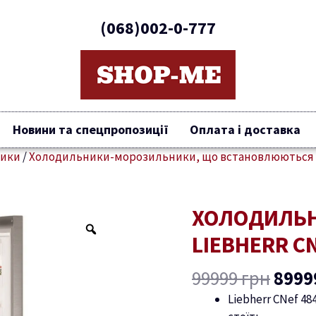
(068)002-0-777
Новини та спецпропозиції
Оплата і доставка
ники
/
Холодильники-морозильники, що встановлюються
Ориг
ХОЛОДИЛЬ
Холодильник-
ціна
морозильник
LIEBHERR C
9999
Liebherr
CNef
99999
грн
8999
4845
Liebherr CNef 48
кількість