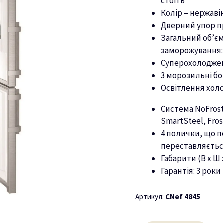
стоїть
Колір – нержаві
Дверний упор п
Загальний об’єм:
заморожування: 
Суперохолодже
3 морозильні бо
Освітлення хол
Система NoFros
SmartSteel, Fro
4 полички, що п
переставляєть
Габарити (В х Ш х
Гарантія:
3
роки
Артикул:
CNef 4845