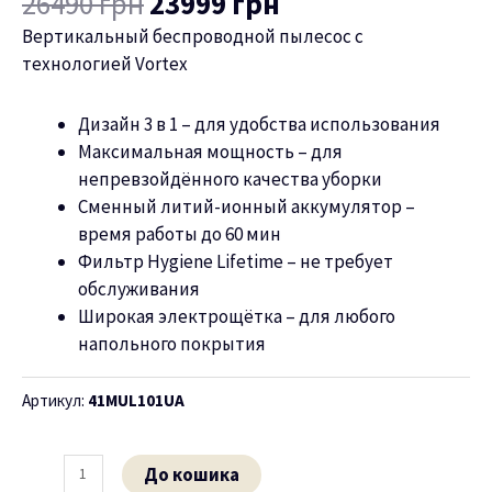
26490
грн
23999
грн
Вертикальный беспроводной пылесос c
ню
технологией Vortex
Дизайн 3 в 1 – для удобства использования
Максимальная мощность – для
непревзойдённого качества уборки
Сменный литий-ионный аккумулятор –
время работы до 60 мин
Фильтр Hygiene Lifetime – не требует
обслуживания
Широкая электрощётка – для любого
напольного покрытия
Артикул:
41MUL101UA
До кошика