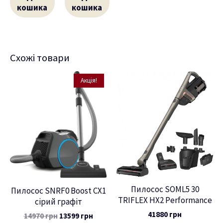
кошика
кошика
Схожі товари
Акція!
Пилосос SOML5 30
Пилосос SNRF0 Boost CX1
TRIFLEX HX2 Performance
сірий графіт
41880
грн
14970
грн
13599
грн