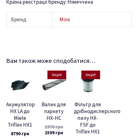
Країна реєстрації бренду: Німеччина
Бренд
Мілє
Вам також може сподобатися…
Акція!
Акція!
Акумулятор
Валик для
Фільтр для
HX LA до
паркету
дрібнодисперсного
Miele
HX-HC
пилу HX-
Triflex HX1
FSF до
2970
грн
Triflex HX1
2599
грн
8790
грн