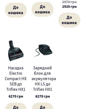
2970
грн
До
2920
грн
До
кошика
кошика
До
кошика
Насадка
Зарядний
Electro
блок для
Compact HX
акумулятора
SEB до
HX LS до
Triflex HX1
Triflex HX1
6270
грн
6270
грн
До
До