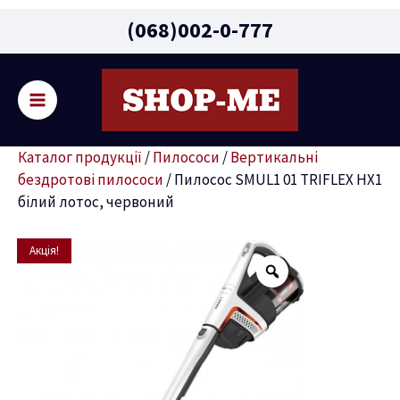
Main
(068)002-0-777
Menu
Пошу
ремикач
Каталог продукції
/
Пилососи
/
Вертикальні
ню
бездротові пилососи
/
Пилосос SMUL1 01 TRIFLEX HX1
білий лотос, червоний
Оригінальна
Поточна
Пилосос
Акція!
ціна:
ціна:
SMUL1
26490 грн.
23999 грн.
01
TRIFLEX
HX1
білий
лотос,