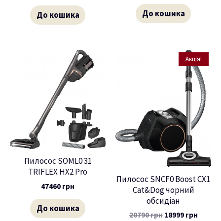
До кошика
До кошика
Акція!
Пилосос SOML0 31
TRIFLEX HX2 Prо
Пилосос SNCF0 Boost CX1
47460
грн
Cat&Dog чорний
обсидіан
До кошика
20790
грн
18999
грн