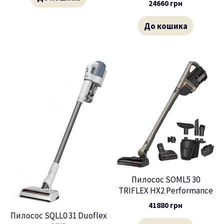
24660
грн
До кошика
Пилосос SOML5 30
TRIFLEX HX2 Performance
41880
грн
Пилосос SQLL0 31 Duoflex