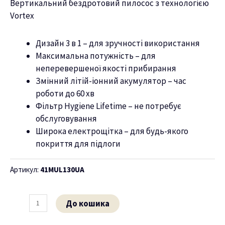
Вертикальний бездротовий пилосос з технологією
Vortex
ню
Дизайн 3 в 1 – для зручності використання
Максимальна потужність – для
неперевершеної якості прибирання
Змінний літій-іонний акумулятор – час
роботи до 60 хв
Фільтр Hygiene Lifetime – не потребує
обслуговування
Широка електрощітка – для будь-якого
покриття для підлоги
Артикул:
41MUL130UA
До кошика