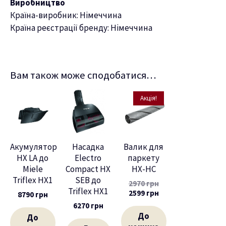
Виробництво
Країна-виробник: Німеччина
Країна реєстрації бренду: Німеччина
Вам також може сподобатися…
Акція!
Акумулятор
Насадка
Валик для
HX LA до
Electro
паркету
Miele
Compact HX
HX-HC
Triflex HX1
SEB до
2970
грн
Triflex HX1
2599
грн
8790
грн
6270
грн
До
До