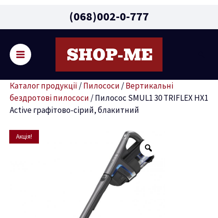
Main
(068)002-0-777
Menu
Пошу
ремикач
Каталог продукції
/
Пилососи
/
Вертикальні
ню
бездротові пилососи
/
Пилосос SMUL1 30 TRIFLEX HX1
Active графітово-сірий, блакитний
Оригінальна
Поточна
Пилосос
Акція!
ціна:
ціна:
SMUL1
26490 грн.
24999 грн.
30
TRIFLEX
HX1
Active
графітово-