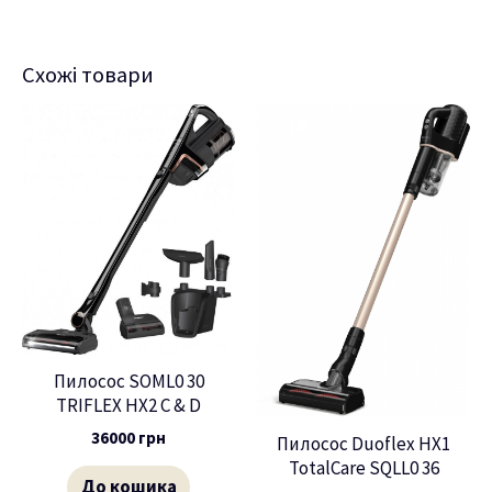
Схожі товари
Пилосос SOML0 30
TRIFLEX HX2 C & D
36000
грн
Пилосос Duoflex HX1
TotalCare SQLL0 36
До кошика