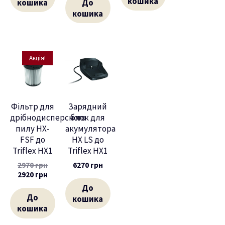
кошика
кошика
До
кошика
Акція!
Фільтр для
Зарядний
дрібнодисперсного
блок для
пилу HX-
акумулятора
FSF до
HX LS до
Triflex HX1
Triflex HX1
2970
грн
6270
грн
2920
грн
До
До
кошика
кошика