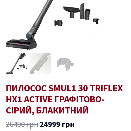
сірий,
блакитний
кількість
ПИЛОСОС SMUL1 30 TRIFLEX
HX1 ACTIVE ГРАФІТОВО-
СІРИЙ, БЛАКИТНИЙ
26490
грн
24999
грн
ремикач